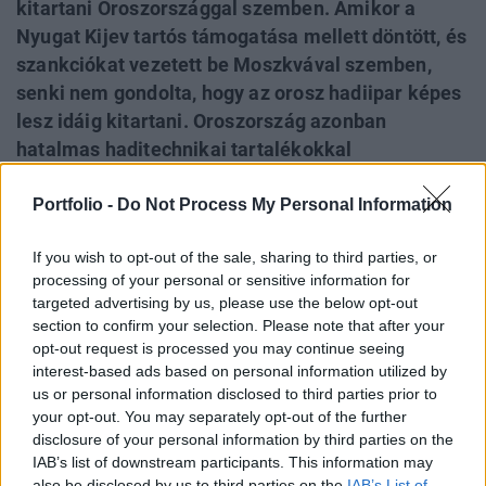
kitartani Oroszországgal szemben. Amikor a
Nyugat Kijev tartós támogatása mellett döntött, és
szankciókat vezetett be Moszkvával szemben,
senki nem gondolta, hogy az orosz hadiipar képes
lesz idáig kitartani. Oroszország azonban
hatalmas haditechnikai tartalékokkal
rendelkezett, olyannyira, hogy még az sem viselte
Portfolio -
Do Not Process My Personal Information
meg, amikor veszteségei számszerűleg elérték a
hadrendben tartott állomány értékét. Idén
If you wish to opt-out of the sale, sharing to third parties, or
ugyanakkor már akadoztak a szovjet gőzhenger
processing of your personal or sensitive information for
fogaskerekei, ugyanakkor a nyomás Ukrajnán
targeted advertising by us, please use the below opt-out
továbbra sem enyhül. Az alábbi cikkünkben idén
section to confirm your selection. Please note that after your
év végén is megnézzük, mekkora tartalékot
opt-out request is processed you may continue seeing
interest-based ads based on personal information utilized by
mozgósított Moszkva, és még mennyi állhat
us or personal information disclosed to third parties prior to
rendelkezésére.
your opt-out. You may separately opt-out of the further
disclosure of your personal information by third parties on the
Az orosz-ukrán háború kirobbanásától kezdve a nyíltan
IAB’s list of downstream participants. This information may
elérhető adatokból, főként megvásárolható
also be disclosed by us to third parties on the
IAB’s List of