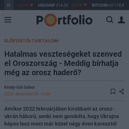
F
363,17
-0,61%
USD/HUF
314,20
-0,87%
BITCOIN
65 118,81
ELŐFIZETŐI TARTALOM
Hatalmas veszteségeket szenved
el Oroszország - Meddig bírhatja
még az orosz haderő?
Király-Gál Gábor
2025. december 29. 13:00
Amikor 2022 februárjában kirobbant az orosz-
ukrán háború, senki nem gondolta, hogy Ukrajna
képes lesz most már közel négy éven keresztül