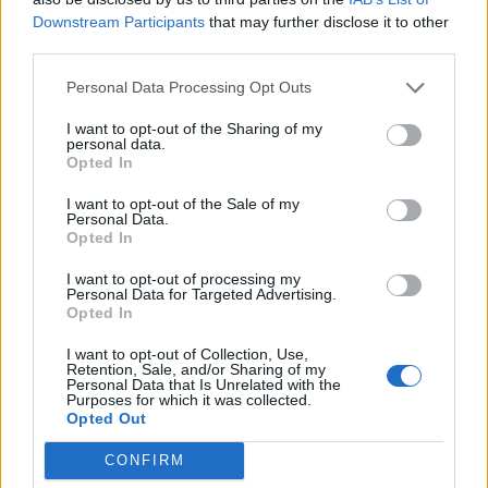
műholdképekből dolgozó OSINT-közösség egy szegmense
Downstream Participants
that may further disclose it to other
folyamatosan igyekszik felderíteni Oroszország
third parties.
haditechnikai tartalékait, folyamatosan vizsgálva annak
Personal Data Processing Opt Outs
lehetőségét, mikor fogy ki Moszkva végleg a különböző
katonai eszközökből. Ha ezeket vesszük alapul, az Oryx
I want to opt-out of the Sharing of my
personal data.
gyűjtése...
Opted In
I want to opt-out of the Sale of my
KEDVES OLVASÓNK!
Personal Data.
Opted In
A keresett cikk a portfolio.hu hírarchívumához
I want to opt-out of processing my
tartozik, melynek olvasása előfizetéses
Personal Data for Targeted Advertising.
regisztrációhoz kötött.
Opted In
Az előfizetés a következőket tartalmazza:
I want to opt-out of Collection, Use,
Retention, Sale, and/or Sharing of my
Portfolio.hu teljes cikkarchívum
Personal Data that Is Unrelated with the
Purposes for which it was collected.
Kötéslisták: BÉT elmúlt 2 év napon belüli
Opted Out
kötéslistái
CONFIRM