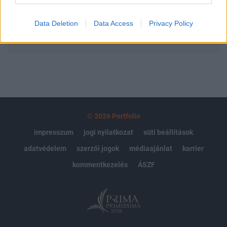
Előfizetés
Data Deletion
Data Access
Privacy Policy
MÁR ELŐFIZETŐNK VAGY?
BEJELENTKEZÉS
© 2026 Portfolio
impresszum
jogi nyilatkozat
süti beállítások
adatvédelem
szerzői jogok
médiaajánlat
karrier
kommentkezelés
ÁSZF