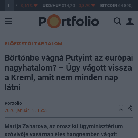
F
363,17
-0,61%
USD/HUF
314,20
-0,87%
BITCOIN
64 890,48
ELŐFIZETŐI TARTALOM
Börtönbe vágná Putyint az európai
nagyhatalom? – Úgy vágott vissza
a Kreml, amit nem minden nap
látni
Portfolio
2026. január 12. 15:53
Marija Zaharova, az orosz külügyminisztérium
szóvivője vasárnap éles hangnemben vágott