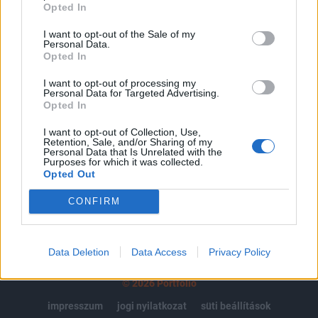
regisztrációhoz kötött.
Opted In
Az előfizetés a következőket tartalmazza:
I want to opt-out of the Sale of my
Personal Data.
Portfolio.hu teljes cikkarchívum
Opted In
Kötéslisták: BÉT elmúlt 2 év napon belüli
I want to opt-out of processing my
kötéslistái
Personal Data for Targeted Advertising.
Opted In
Előfizetés
I want to opt-out of Collection, Use,
Retention, Sale, and/or Sharing of my
Personal Data that Is Unrelated with the
Purposes for which it was collected.
MÁR ELŐFIZETŐNK VAGY?
BEJELENTKEZÉS
Opted Out
CONFIRM
Data Deletion
Data Access
Privacy Policy
© 2026 Portfolio
impresszum
jogi nyilatkozat
süti beállítások