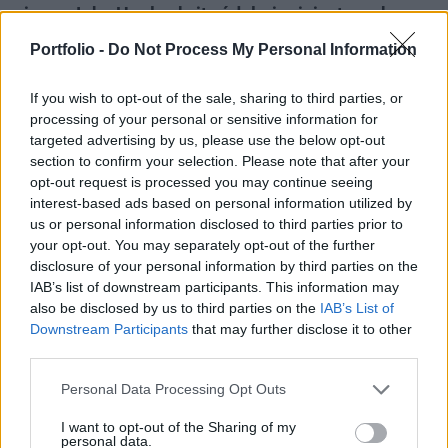
vissza John Healey brit védelmi miniszternek,
amiért a politikus korábban kijelentette: ha
Portfolio -
Do Not Process My Personal Information
tehetné, őrizetbe venné Vlagyimir Putyin orosz
elnököt háborús bűnök miatt - írja a Kyiv
If you wish to opt-out of the sale, sharing to third parties, or
Independent.
processing of your personal or sensitive information for
targeted advertising by us, please use the below opt-out
A szókimondásáról ismert Zaharova egy orosz
section to confirm your selection. Please note that after your
opt-out request is processed you may continue seeing
tévécsatornának nyilatkozva a brit perverzek nedves
interest-based ads based on personal information utilized by
álmának nevezte Healey kijelentését. Healey még január 9-
us or personal information disclosed to third parties prior to
én, egy több halálos áldozattal járó orosz dróntámadás
your opt-out. You may separately opt-out of the further
kijevi helyszínén adott interjút az ukrán Kyiv
disclosure of your personal information by third parties on the
Independentnek. Arra a kérdésre, hogy melyik világvezetőt
IAB’s list of downstream participants. This information may
rabolná el, ha lehetősége volna rá, Healey azt válaszolta:...
also be disclosed by us to third parties on the
IAB’s List of
Downstream Participants
that may further disclose it to other
third parties.
KEDVES OLVASÓNK!
Personal Data Processing Opt Outs
A keresett cikk a portfolio.hu hírarchívumához
I want to opt-out of the Sharing of my
tartozik, melynek olvasása előfizetéses
personal data.