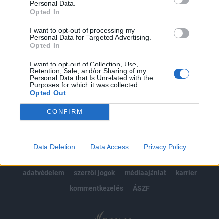
Personal Data.
kötéslistái
Opted In
Előfizetés
I want to opt-out of processing my
Personal Data for Targeted Advertising.
Opted In
I want to opt-out of Collection, Use,
MÁR ELŐFIZETŐNK VAGY?
BEJELENTKEZÉS
Retention, Sale, and/or Sharing of my
Personal Data that Is Unrelated with the
Purposes for which it was collected.
Opted Out
CONFIRM
© 2026 Portfolio
Data Deletion
Data Access
Privacy Policy
impresszum
jogi nyilatkozat
süti beállítások
adatvédelem
szerzői jogok
médiaajánlat
karrier
kommentkezelés
ÁSZF