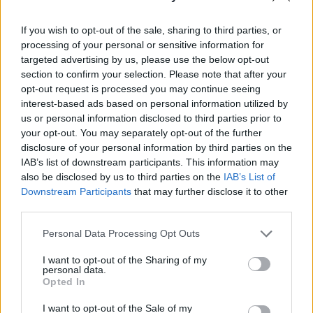
féllel folytatott genfi tárgyalásokról.
If you wish to opt-out of the sale, sharing to third parties, or
A portál beszámolója szerint a két amerikai megbízott nem
processing of your personal or sensitive information for
találta kielégítőnek az iráni tárgyalópartnerektől
targeted advertising by us, please use the below opt-out
hallottakat. A genfi egyeztetések célja az iráni
section to confirm your selection. Please note that after your
atomprogram körüli feszültségek enyhítése, miután
opt-out request is processed you may continue seeing
Washington és Teherán között az elmúlt időszakban
interest-based ads based on personal information utilized by
us or personal information disclosed to third parties prior to
közvetett tárgyalások zajlottak. Kushner és Witkoff Donald
your opt-out. You may separately opt-out of the further
Trump elnök személyes megbízottjaiként vettek...
disclosure of your personal information by third parties on the
IAB’s list of downstream participants. This information may
also be disclosed by us to third parties on the
IAB’s List of
KEDVES OLVASÓNK!
Downstream Participants
that may further disclose it to other
third parties.
A keresett cikk a portfolio.hu hírarchívumához
tartozik, melynek olvasása előfizetéses
Personal Data Processing Opt Outs
regisztrációhoz kötött.
I want to opt-out of the Sharing of my
Az előfizetés a következőket tartalmazza:
personal data.
Opted In
Portfolio.hu teljes cikkarchívum
Kötéslisták: BÉT elmúlt 2 év napon belüli
I want to opt-out of the Sale of my