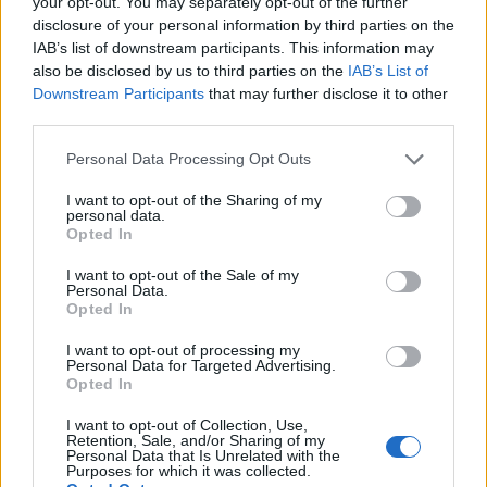
szintű találkozókra van szükség - jelentette ki
your opt-out. You may separately opt-out of the further
disclosure of your personal information by third parties on the
Volodimir Zelenszkij ukrán elnök kedden a
IAB’s list of downstream participants. This information may
Telegramon, miután meghallgatta a Floridából
also be disclosed by us to third parties on the
IAB’s List of
hazatért ukrán tárgyalóküldöttség beszámolóját.
Downstream Participants
that may further disclose it to other
third parties.
"A delegáció beszámolt arról, hogy mi hangzott el
valójában Floridában: a hangsúlyokról, a lehetőségekről és
Personal Data Processing Opt Outs
a nehézségekről. A legfontosabb a biztonsági garanciák
I want to opt-out of the Sharing of my
kidolgozása úgy, hogy azok közelebb vigyenek a háború
personal data.
Opted In
befejezéséhez. Éppen a biztonságban rejlik a béke kulcsa.
A geopolitikai helyzet bonyolultabbá vált az Irán elleni
I want to opt-out of the Sale of my
háború miatt, és ez sajnos növeli...
Personal Data.
Opted In
I want to opt-out of processing my
KEDVES OLVASÓNK!
Personal Data for Targeted Advertising.
Opted In
A keresett cikk a portfolio.hu hírarchívumához
I want to opt-out of Collection, Use,
tartozik, melynek olvasása előfizetéses
Retention, Sale, and/or Sharing of my
regisztrációhoz kötött.
Personal Data that Is Unrelated with the
Purposes for which it was collected.