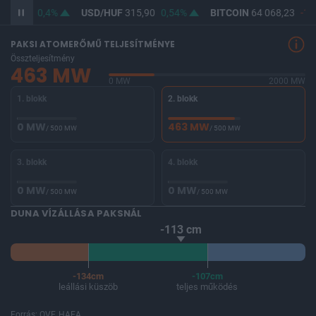
364,62
0,4%
USD/HUF
315,90
0,54%
BITCOIN
64 068,23
-1,
PAKSI ATOMERŐMŰ TELJESÍTMÉNYE
Összteljesítmény
463 MW
0 MW
2000 MW
1. blokk
2. blokk
0 MW
463 MW
/ 500 MW
/ 500 MW
3. blokk
4. blokk
0 MW
0 MW
/ 500 MW
/ 500 MW
DUNA VÍZÁLLÁSA PAKSNÁL
-113 cm
-134cm
-107cm
leállási küszöb
teljes működés
Forrás: OVF, HAEA