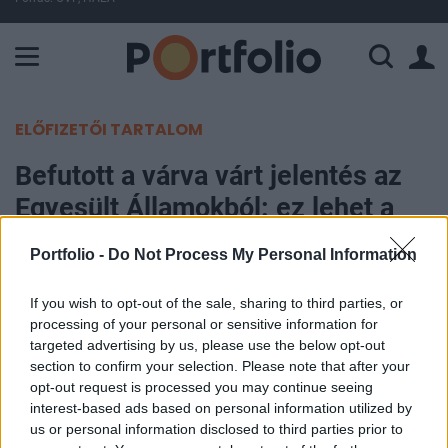
A Paksi Atomerőmű összteljesítménye 463 MW. A Duna vízállá
ELŐFIZETŐI TARTALOM
Befutott a várva várt jelentés az
Egyesült Államokból: ez lehet a
kulcs az ukrajnai háború
Portfolio -
Do Not Process My Personal Information
lezárásához?
If you wish to opt-out of the sale, sharing to third parties, or
MTI
processing of your personal or sensitive information for
targeted advertising by us, please use the below opt-out
2026. március 24. 16:54
section to confirm your selection. Please note that after your
opt-out request is processed you may continue seeing
Az ukrajnai háború megállításához és a tárgyalási
interest-based ads based on personal information utilized by
folyamat kulcskérdéseinek rendezéséhez államfői
us or personal information disclosed to third parties prior to