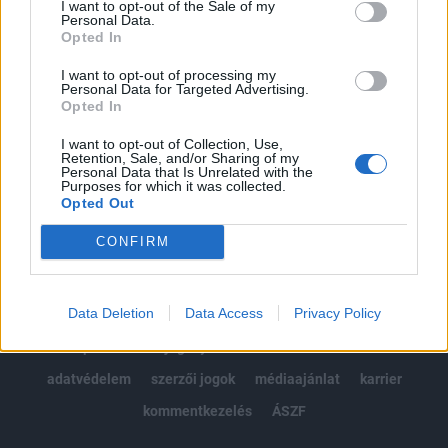
I want to opt-out of the Sale of my
Kötéslisták: BÉT elmúlt 2 év napon belüli
Personal Data.
kötéslistái
Opted In
I want to opt-out of processing my
Előfizetés
Personal Data for Targeted Advertising.
Opted In
I want to opt-out of Collection, Use,
MÁR ELŐFIZETŐNK VAGY?
BEJELENTKEZÉS
Retention, Sale, and/or Sharing of my
Personal Data that Is Unrelated with the
Purposes for which it was collected.
Opted Out
CONFIRM
Data Deletion
Data Access
Privacy Policy
© 2026 Portfolio
impresszum
jogi nyilatkozat
süti beállítások
adatvédelem
szerzői jogok
médiaajánlat
karrier
kommentkezelés
ÁSZF