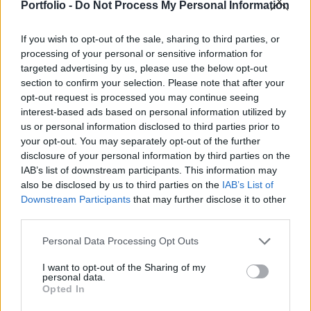
ami új rekord az ország történetében - írta meg a
Portfolio -
Do Not Process My Personal Information
Bloomberg.
If you wish to opt-out of the sale, sharing to third parties, or
A Ritzau hírügynökség összesítése szerint a 179
processing of your personal or sensitive information for
targeted advertising by us, please use the below opt-out
mandátumból 86-ot nyertek el női jelöltek. Ez jelentős
section to confirm your selection. Please note that after your
növekedés a 2022-es, korábban rekordnak számító 44
opt-out request is processed you may continue seeing
százalékhoz képest. Dánia egyébként is úttörőnek számít a
interest-based ads based on personal information utilized by
nemek közötti egyenlőség terén: a nők már 1915-ben
us or personal information disclosed to third parties prior to
megkapták a választójogot, 1924-ben pedig az ország a
your opt-out. You may separately opt-out of the further
világ első demokráciájaként nevezett ki...
disclosure of your personal information by third parties on the
IAB’s list of downstream participants. This information may
also be disclosed by us to third parties on the
IAB’s List of
KEDVES OLVASÓNK!
Downstream Participants
that may further disclose it to other
third parties.
A keresett cikk a portfolio.hu hírarchívumához
tartozik, melynek olvasása előfizetéses
Personal Data Processing Opt Outs
regisztrációhoz kötött.
I want to opt-out of the Sharing of my
personal data.
Az előfizetés a következőket tartalmazza:
Opted In
Portfolio.hu teljes cikkarchívum