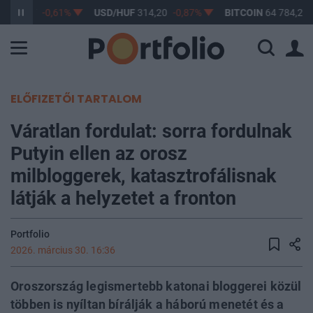
F
363,17
-0,61%
USD/HUF
314,20
-0,87%
BITCOIN
64 784,29
ELŐFIZETŐI TARTALOM
Váratlan fordulat: sorra fordulnak
Putyin ellen az orosz
milbloggerek, katasztrofálisnak
látják a helyzetet a fronton
Portfolio
2026. március 30. 16:36
Oroszország legismertebb katonai bloggerei közül
többen is nyíltan bírálják a háború menetét és a