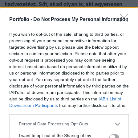
hadvezetést. Sőt, akad olyan is, aki egyenesen
Vlagyimir Putyin lemondását követeli. A korábban
Portfolio -
Do Not Process My Personal Information
az ukrán összeomlást jósló véleményvezérek
most arról beszélnek, hogy az ukrán fegyveres
If you wish to opt-out of the sale, sharing to third parties, or
erők harcászati hatékonyságban már felülmúlják
processing of your personal or sensitive information for
az orosz hadsereget - közölte a Kyiv Post.
targeted advertising by us, please use the below opt-out
section to confirm your selection. Please note that after your
Jurij Podoljaka, a mintegy 2,8 millió Telegram- és 2,7 millió
opt-out request is processed you may continue seeing
YouTube-feliratkozóval rendelkező katonai blogger
interest-based ads based on personal information utilized by
pénteken élesen szakított korábbi narratívájával. Ő még
us or personal information disclosed to third parties prior to
your opt-out. You may separately opt-out of the further
2014-ben fordított hátat Ukrajnának, és éveken át részletes,
disclosure of your personal information by third parties on the
taktikai elemzésekkel mutatta be az orosz sikereket. Még a
IAB’s list of downstream participants. This information may
2025–2026-os tél során is magabiztosan jósolta Ukrajna
also be disclosed by us to third parties on the
IAB’s List of
közeli összeomlását. Most...
Downstream Participants
that may further disclose it to other
third parties.
KEDVES OLVASÓNK!
Personal Data Processing Opt Outs
A keresett cikk a portfolio.hu hírarchívumához
I want to opt-out of the Sharing of my