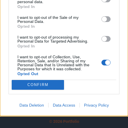
personal data.
tartozik, melynek olvasása előfizetéses
Opted In
regisztrációhoz kötött.
I want to opt-out of the Sale of my
Az előfizetés a következőket tartalmazza:
Personal Data.
Opted In
Portfolio.hu teljes cikkarchívum
Kötéslisták: BÉT elmúlt 2 év napon belüli
I want to opt-out of processing my
Personal Data for Targeted Advertising.
kötéslistái
Opted In
Előfizetés
I want to opt-out of Collection, Use,
Retention, Sale, and/or Sharing of my
Personal Data that Is Unrelated with the
Purposes for which it was collected.
Opted Out
MÁR ELŐFIZETŐNK VAGY?
BEJELENTKEZÉS
CONFIRM
Data Deletion
Data Access
Privacy Policy
© 2026 Portfolio