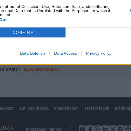
ötött.
o opt-out of Collection, Use, Retention, Sale, and/or Sharing
ersonal Data that Is Unrelated with the Purposes for which it
övetkezőket tartalmazza:
lected.
 teljes cikkarchívum
Out
 BÉT elmúlt 2 év napon belüli
CONFIRM
Előfizetés
Data Deletion
Data Access
Privacy Policy
NK VAGY?
BEJELENTKEZÉS
latkozat
süti beállítások
adatvédelem
szerzői jogok
médiaaj
Itt keressen minket: