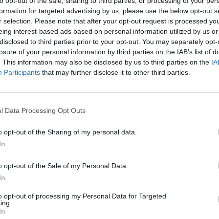
to opt-out of the sale, sharing to third parties, or processing of your per
formation for targeted advertising by us, please use the below opt-out s
r selection. Please note that after your opt-out request is processed y
eing interest-based ads based on personal information utilized by us or
disclosed to third parties prior to your opt-out. You may separately opt-
losure of your personal information by third parties on the IAB’s list of
. This information may also be disclosed by us to third parties on the
IA
lőtt egy amerikai vadászgépet. A kétfős személyzet egy
Participants
that may further disclose it to other third parties.
i az izraeli és az amerikai média jelentései szerint. A
ogy az iráni légtér továbbra is komoly kockázatot jelent
l Data Processing Opt Outs
is megerősítette a Reutersnek, hogy a lelőtt gép egy kétüléses F
o opt-out of the Sharing of my personal data.
 A személyzet eltűnt tagja után nagyszabású kutató-mentő akci
In
zölte, hogy az ország délnyugati részén, a becsapódás körzet
 A térség kormányzója vérdíjat tűzött ki: jutalmat...
o opt-out of the Sale of my Personal Data.
In
ASÓNK!
to opt-out of processing my Personal Data for Targeted
ing.
a portfolio.hu hírarchívumához tartozik, melynek olvasása előf
In