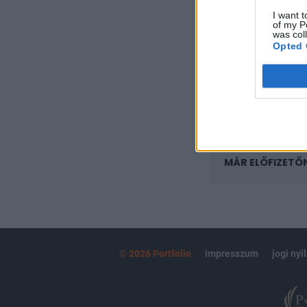
regisztrációhoz k
I want t
of my P
Az előfizetés a k
was col
Portfolio.hu
Opted 
Kötéslisták:
kötéslistái
MÁR ELŐFIZETŐ
© 2026 Portfolio
impresszum
jogi nyi