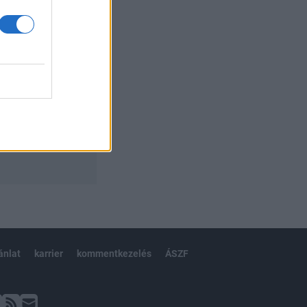
ánlat
karrier
kommentkezelés
ÁSZF