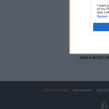
regisztrációhoz k
I want t
of my P
Az előfizetés a k
was col
Portfolio.hu
Opted 
Kötéslisták:
kötéslistái
MÁR ELŐFIZETŐ
© 2026 Portfolio
impresszum
jogi nyi