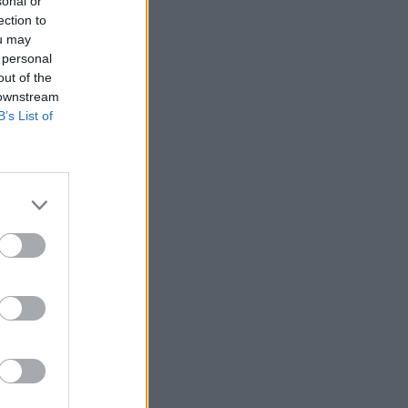
sonal or
ection to
ou may
 personal
out of the
 downstream
B’s List of
nak ki kellene
te átfogó
éget
CNN.
ekedett" a
nálni. Ehelyett ki
a a jelenlegi
izetéses