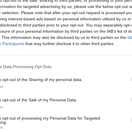
to opt-out of the sale, sharing to third parties, or processing of your per
formation for targeted advertising by us, please use the below opt-out s
r selection. Please note that after your opt-out request is processed y
eing interest-based ads based on personal information utilized by us or
disclosed to third parties prior to your opt-out. You may separately opt-
losure of your personal information by third parties on the IAB’s list of
. This information may also be disclosed by us to third parties on the
IA
minisztere, Mohammad Dzsavád Zaríf úgy véli, Teherán
Participants
that may further disclose it to other third parties.
nlegi konfliktusban szerzett előnyös pozícióját. Szerin
t kellene kötniük az Egyesült Államokkal, amellyel v
t ország közötti 47 éves ellenségeskedésnek - írja a 
l Data Processing Opt Outs
irs folyóiratban megjelent írásában kifejtette, hogy Irán "felülker
o opt-out of the Sharing of my personal data.
 azonban ezt az előnyt nem a harcok folytatására kellene felhasz
In
 a győzelmet, és megkötni egy olyan megállapodást, amely lezárj
l megelőzi a következőt. A 2013 és 2021 között hivatalban...
o opt-out of the Sale of my Personal Data.
In
ASÓNK!
to opt-out of processing my Personal Data for Targeted
ing.
a portfolio.hu hírarchívumához tartozik, melynek olvasása előf
In