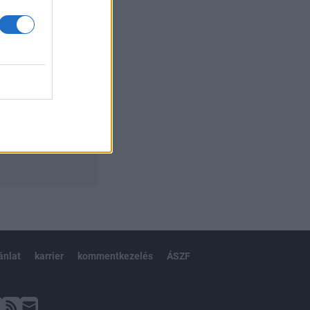
ánlat
karrier
kommentkezelés
ÁSZF