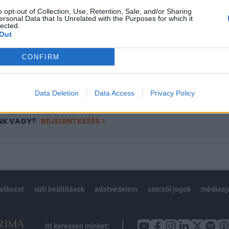
ötött.
o opt-out of Collection, Use, Retention, Sale, and/or Sharing
ersonal Data that Is Unrelated with the Purposes for which it
övetkezőket tartalmazza:
lected.
 teljes cikkarchívum
Out
 BÉT elmúlt 2 év napon belüli
CONFIRM
Előfizetés
Data Deletion
Data Access
Privacy Policy
NK VAGY?
BEJELENTKEZÉS
latkozat
süti beállítások
adatvédelem
szerzői jogok
médiaaj
Itt keressen minket: