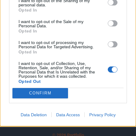
I want to opt-out of the Sharing of my
A keresett cikk a portfolio.hu hírarchívumához
personal data.
tartozik, melynek olvasása előfizetéses
Opted In
regisztrációhoz kötött.
I want to opt-out of the Sale of my
Personal Data.
Az előfizetés a következőket tartalmazza:
Opted In
Portfolio.hu teljes cikkarchívum
I want to opt-out of processing my
Kötéslisták: BÉT elmúlt 2 év napon belüli
Personal Data for Targeted Advertising.
kötéslistái
Opted In
I want to opt-out of Collection, Use,
Előfizetés
Retention, Sale, and/or Sharing of my
Personal Data that Is Unrelated with the
Purposes for which it was collected.
Opted Out
MÁR ELŐFIZETŐNK VAGY?
BEJELENTKEZÉS
CONFIRM
Data Deletion
Data Access
Privacy Policy
© 2026 Portfolio