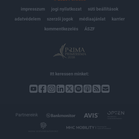
impresszum
jogi nyilatkozat
süti beállítások
adatvédelem
szerzői jogok
médiaajánlat
karrier
kommentkezelés
ÁSZF
Itt keressen minket:
Partnereink