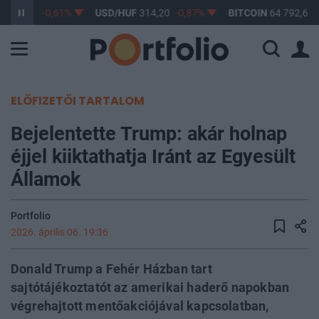
F
363,17
-0,61%
USD/HUF
314,20
-0,87%
BITCOIN
64 792,67
ELŐFIZETŐI TARTALOM
Bejelentette Trump: akár holnap
éjjel kiiktathatja Iránt az Egyesült
Államok
Portfolio
2026. április 06. 19:36
Donald Trump a Fehér Házban tart
sajtótájékoztatót az amerikai haderő napokban
végrehajtott mentőakciójával kapcsolatban,