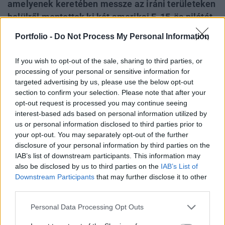
amelyenek keretében messze az iráni területeken
belülről mentettek ki két amerikai F-15-ös pilótát.
Trump a tájékoztató elején egyik mondatában úgy
Portfolio -
Do Not Process My Personal Information
fogalmazott, az Egyesült Államok egy éjszaka
alatt ki tudná iktatni Iránt, ez "az éjszaka pedig
If you wish to opt-out of the sale, sharing to third parties, or
akár a holnapi is lehet", utalva ezzel a közel-keleti
processing of your personal or sensitive information for
állammal szemben intézett ultimátumára.
targeted advertising by us, please use the below opt-out
section to confirm your selection. Please note that after your
opt-out request is processed you may continue seeing
Donald Trump, amerikai elnök azelőtt, hogy részletezni
interest-based ads based on personal information utilized by
kezdte volna az általa komplex és nagyszabású akciónak
us or personal information disclosed to third parties prior to
nevezett műveletet, amelynek keretében sikeresen
your opt-out. You may separately opt-out of the further
kimentették az iráni területen lelőtt F-15-ös
disclosure of your personal information by third parties on the
vadászrepülőgép pilótáit, kijelentette, hogy az Egyesült
IAB’s list of downstream participants. This information may
Államok egy éjszaka alatt ki tudná iktatni Iránt, ez "az
also be disclosed by us to third parties on the
IAB’s List of
éjszaka pedig akár a holnapi is lehet". Az elnök ezzel...
Downstream Participants
that may further disclose it to other
third parties.
Personal Data Processing Opt Outs
KEDVES OLVASÓNK!