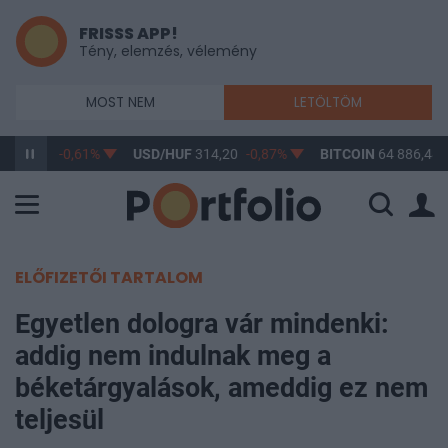
FRISSS APP!
Tény, elemzés, vélemény
MOST NEM
LETÖLTÖM
F
363,17
-0,61%
USD/HUF
314,20
-0,87%
BITCOIN
64 886,48
ELŐFIZETŐI TARTALOM
Egyetlen dologra vár mindenki:
addig nem indulnak meg a
béketárgyalások, ameddig ez nem
teljesül