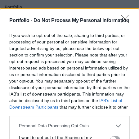
Portfolio
2026. április 10. 09:35
Portfolio -
Do Not Process My Personal Information
Az orosz állami TASzSz hírügynökség friss
If you wish to opt-out of the sale, sharing to third parties, or
értesüléseket hozott nyilvánosságra az amerikai-
processing of your personal or sensitive information for
iráni tárgyalásokról.
targeted advertising by us, please use the below opt-out
section to confirm your selection. Please note that after your
Várni kell az iráni küldöttség érkezésére Pakisztánban,
opt-out request is processed you may continue seeing
mivel kötik magukat ahhoz, hogy a tárgyalásokat csak
interest-based ads based on personal information utilized by
us or personal information disclosed to third parties prior to
abban az esetben kezdik el, amikor Izrael leállítja a
your opt-out. You may separately opt-out of the further
támadásokat Libanon ellen. A küldöttség még nem érkezett
disclosure of your personal information by third parties on the
meg, és a tárgyalások lehetetlenek, ha Izrael folytatja a
IAB’s list of downstream participants. This information may
Libanon elleni támadásait – nyilatkozta a lapnak egy, az
also be disclosed by us to third parties on the
IAB’s List of
eseményeket jól ismerő iráni forrás....
Downstream Participants
that may further disclose it to other
third parties.
KEDVES OLVASÓNK!
Personal Data Processing Opt Outs
A keresett cikk a portfolio.hu hírarchívumához
I want to opt-out of the Sharing of my