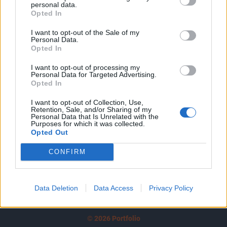
personal data.
tartozik, melynek olvasása előfizetéses
Opted In
regisztrációhoz kötött.
I want to opt-out of the Sale of my
Az előfizetés a következőket tartalmazza:
Personal Data.
Opted In
Portfolio.hu teljes cikkarchívum
Kötéslisták: BÉT elmúlt 2 év napon belüli
I want to opt-out of processing my
Personal Data for Targeted Advertising.
kötéslistái
Opted In
I want to opt-out of Collection, Use,
Előfizetés
Retention, Sale, and/or Sharing of my
Personal Data that Is Unrelated with the
Purposes for which it was collected.
Opted Out
MÁR ELŐFIZETŐNK VAGY?
BEJELENTKEZÉS
CONFIRM
Data Deletion
Data Access
Privacy Policy
© 2026 Portfolio