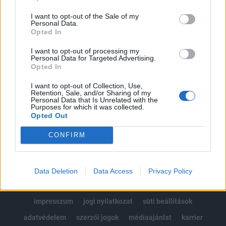
Az előfizetés a következőket tartalmazza:
I want to opt-out of the Sale of my
Portfolio.hu teljes cikkarchívum
Personal Data.
Kötéslisták: BÉT elmúlt 2 év napon belüli
Opted In
kötéslistái
I want to opt-out of processing my
Personal Data for Targeted Advertising.
Opted In
Előfizetés
I want to opt-out of Collection, Use,
Retention, Sale, and/or Sharing of my
Personal Data that Is Unrelated with the
MÁR ELŐFIZETŐNK VAGY?
BEJELENTKEZÉS
Purposes for which it was collected.
Opted Out
CONFIRM
Data Deletion
Data Access
Privacy Policy
© 2026 Portfolio
impresszum
jogi nyilatkozat
süti beállítások
adatvédelem
szerzői jogok
médiaajánlat
karrier