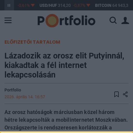
F
363,17
-0,61%
USD/HUF
314,20
-0,87%
BITCOIN
64 943,38
ELŐFIZETŐI TARTALOM
Lázadozik az orosz elit Putyinnál,
kiakadtak a fél internet
lekapcsolásán
Portfolio
2026. április 14. 16:57
Az orosz hatóságok márciusban közel három
hétre lekapcsolták a mobilinternetet Moszkvában.
Országszerte is rendszeresen korlátozzák a