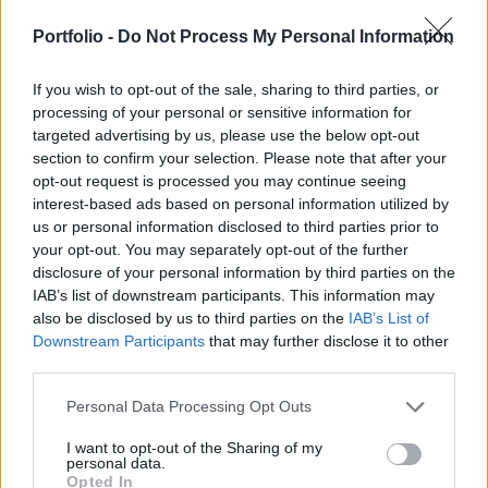
hozzáférést. A Kreml most elismerte, hogy az
intézkedések széles körű elégedetlenséget
Portfolio -
Do Not Process My Personal Information
váltottak ki, ugyanakkor átmeneti jellegűnek
If you wish to opt-out of the sale, sharing to third parties, or
nevezte azokat.
processing of your personal or sensitive information for
targeted advertising by us, please use the below opt-out
Dmitrij Peszkov, a Kreml szóvivője kedden azt közölte, hogy
section to confirm your selection. Please note that after your
az internetkorlátozásokat "biztonsági megfontolások"
opt-out request is processed you may continue seeing
indokolják. Az orosz hatóságok szerint ugyanis az ukrán
interest-based ads based on personal information utilized by
drónok a mobilhálózatot használhatják a támadások
us or personal information disclosed to third parties prior to
irányítására. Peszkov ugyanakkor hangsúlyozta, hogy
your opt-out. You may separately opt-out of the further
amint megszűnik az intézkedések szükségessége, az
disclosure of your personal information by third parties on the
IAB’s list of downstream participants. This information may
internet-hozzáférés teljes mértékben helyreáll....
also be disclosed by us to third parties on the
IAB’s List of
Downstream Participants
that may further disclose it to other
third parties.
KEDVES OLVASÓNK!
A keresett cikk a portfolio.hu hírarchívumához
Personal Data Processing Opt Outs
tartozik, melynek olvasása előfizetéses
I want to opt-out of the Sharing of my
regisztrációhoz kötött.
personal data.
Opted In