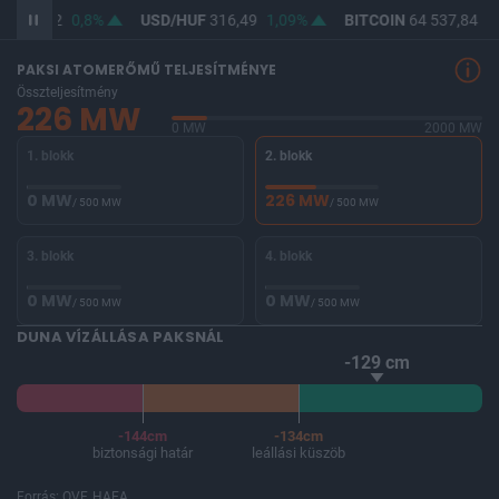
F
364,62
0,8%
USD/HUF
316,49
1,09%
BITCOIN
64 537,84
-0
PAKSI ATOMERŐMŰ TELJESÍTMÉNYE
Összteljesítmény
226 MW
0 MW
2000 MW
1. blokk
2. blokk
0 MW
226 MW
/ 500 MW
/ 500 MW
3. blokk
4. blokk
0 MW
0 MW
/ 500 MW
/ 500 MW
DUNA VÍZÁLLÁSA PAKSNÁL
-129 cm
-144cm
-134cm
biztonsági határ
leállási küszöb
Forrás: OVF, HAEA