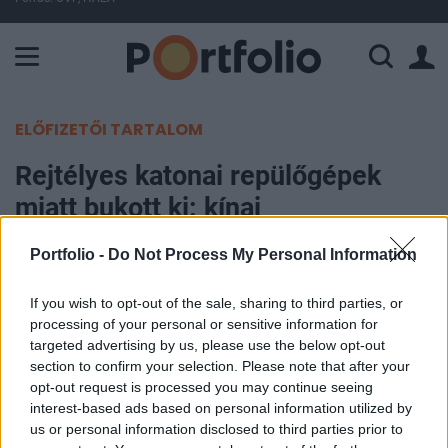
A Paksi Atomerőmű összteljesítménye 226 MW. A Duna vízállá
ELŐFIZETŐI TARTALOM
Rejtélyes katonai repülőgépek
miatt bukott ki: kínai
rakétarendszerek jöhetnek
Portfolio -
Do Not Process My Personal Information
Magyarország szomszédjába
If you wish to opt-out of the sale, sharing to third parties, or
Portfolio
processing of your personal or sensitive information for
targeted advertising by us, please use the below opt-out
2026. április 16. 14:27
section to confirm your selection. Please note that after your
opt-out request is processed you may continue seeing
Szerbia 2026 áprilisában újabb jelentős
interest-based ads based on personal information utilized by
fegyverbeszerzési szerződések aláírását
us or personal information disclosed to third parties prior to