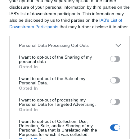
jelentette be. A Dunav Intel elemzőcég szerint
your opt-out. You may separately opt-out of the further
disclosure of your personal information by third parties on the
ezek nagy valószínűséggel további kínai
IAB’s list of downstream participants. This information may
légvédelmi rendszerek vásárlását foglalják
also be disclosed by us to third parties on the
IAB’s List of
magukban - közölte az Army Recognition.
Downstream Participants
that may further disclose it to other
third parties.
Aleksandar Vučić szerb elnök április 15-én jelentette be,
hogy országa a következő napokban "rendkívül fontos"
Personal Data Processing Opt Outs
fegyver- és haditechnikai szerződéseket ír alá. Vučić a
I want to opt-out of the Sharing of my
biztonsági helyzet januárhoz képesti romlására
personal data.
Opted In
hivatkozott. Ezt a Zágráb–Tirana–Pristina tengely
aktívabbá válásának, illetve katonai együttműködése
I want to opt-out of the Sale of my
elmélyülésének tulajdonította. A szerződések...
Personal Data.
Opted In
I want to opt-out of processing my
KEDVES OLVASÓNK!
Personal Data for Targeted Advertising.
Opted In
A keresett cikk a portfolio.hu hírarchívumához
I want to opt-out of Collection, Use,
tartozik, melynek olvasása előfizetéses
Retention, Sale, and/or Sharing of my
regisztrációhoz kötött.
Personal Data that Is Unrelated with the
Purposes for which it was collected.