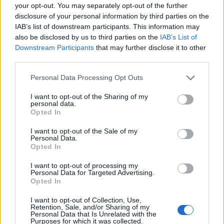
your opt-out. You may separately opt-out of the further
hadseregének hiányosságaira. Azok a hatalmak is
disclosure of your personal information by third parties on the
élénken érdeklődnek, melyek hivatalosan
IAB’s list of downstream participants. This information may
Washington szövetségeseinek számítanak – írja a
also be disclosed by us to third parties on the
IAB’s List of
Downstream Participants
that may further disclose it to other
The Diplomat.
third parties.
Az Egyesült Államok az elmúlt években egyre szorosabb
Personal Data Processing Opt Outs
kapcsolatot épített ki Vietnámmal, az országnak a
„bambuszdiplomácia” elképzeléseihez ez nagyon is jól jött,
I want to opt-out of the Sharing of my
personal data.
így tudott egyensúlyozni a szomszédos Kína növekvő
Opted In
befolyásával szemben. A történelem azonban nem múlt el
nyomtalanul, a délkelet-ázsiai országban máig erőteljesen
I want to opt-out of the Sale of my
Personal Data.
megmaradt a nyugati szuperhatalommal vívott...
Opted In
I want to opt-out of processing my
Personal Data for Targeted Advertising.
KEDVES OLVASÓNK!
Opted In
A keresett cikk a portfolio.hu hírarchívumához
I want to opt-out of Collection, Use,
tartozik, melynek olvasása előfizetéses
Retention, Sale, and/or Sharing of my
Personal Data that Is Unrelated with the
regisztrációhoz kötött.
Purposes for which it was collected.