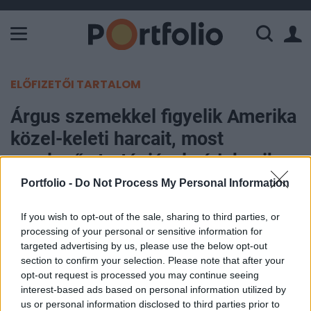
A Paksi Atomerőmű összteljesítménye 226 MW. A Duna vízállá
ELŐFIZETŐI TARTALOM
Árgus szemekkel figyelik Amerika
közel-keleti harcait, most
meglepő stratégiával védekezik a
korábbi ellenfél
Portfolio -
Do Not Process My Personal Information
If you wish to opt-out of the sale, sharing to third parties, or
Portfolio
processing of your personal or sensitive information for
2026. április 20. 15:22
targeted advertising by us, please use the below opt-out
section to confirm your selection. Please note that after your
Világszerte nagy figyelemmel követik az Egyesült
opt-out request is processed you may continue seeing
Államok Irán elleni háborúját, ugyanis az
interest-based ads based on personal information utilized by
us or personal information disclosed to third parties prior to
események rávilágítanak a világ legerősebb