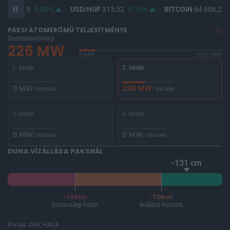
UF
362,05
0,09%
USD/HUF
313,52
0,14%
BITCOIN
64 606,21
PAKSI ATOMERŐMŰ TELJESÍTMÉNYE
Összteljesítmény
226 MW
0 MW
2000 MW
1. blokk
2. blokk
0 MW
226 MW
/ 500 MW
/ 500 MW
3. blokk
4. blokk
0 MW
0 MW
/ 500 MW
/ 500 MW
DUNA VÍZÁLLÁSA PAKSNÁL
-131 cm
-144cm
-134cm
biztonsági határ
leállási küszöb
Forrás: OVF, HAEA