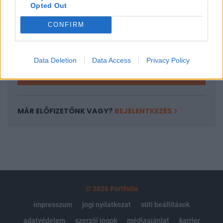
Opted Out
Az előfizetés a következőket tartalmazza:
Portfolio.hu teljes cikkarchívum
CONFIRM
Kötéslisták: BÉT elmúlt 2 év napon belüli
kötéslistái
Data Deletion
Data Access
Privacy Policy
Előfizetés
MÁR ELŐFIZETŐNK VAGY?
BEJELENTKEZÉS
© 2026 Portfolio
impresszum
jogi nyilatkozat
süti beállítások
adatvédelem
szerzői jogok
médiaajánlat
karrier