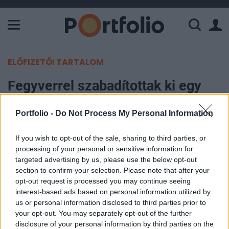
A Paksi Atomerőmű összteljesítménye 226 MW. A Duna vízállá
ELŐFIZETŐI TARTALOM
Fegyverrel szabadítottak ki egy
ukrán foglyot Putyin zsoldosai –
Portfolio -
Do Not Process My Personal Information
Itt meg mi folyik?
If you wish to opt-out of the sale, sharing to third parties, or
Portfolio
processing of your personal or sensitive information for
2026. április 21. 17:18
targeted advertising by us, please use the below opt-out
section to confirm your selection. Please note that after your
opt-out request is processed you may continue seeing
Bevetést hajtottak végre az orosz Wagner
interest-based ads based on personal information utilized by
csoportból kivált Afrika Hadtest (Afrikakorps)
us or personal information disclosed to third parties prior to
zsoldosai Maliban – az akció során egy orosz és
your opt-out. You may separately opt-out of the further
egy ukrán állampolgárt is kiszabadítottak –
disclosure of your personal information by third parties on the