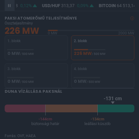
F
362,18
0,12%
USD/HUF
313,37
0,09%
BITCOIN
64 513,14
PAKSI ATOMERŐMŰ TELJESÍTMÉNYE
Összteljesítmény
226 MW
0 MW
2000 MW
1. blokk
2. blokk
0 MW
226 MW
/ 500 MW
/ 500 MW
3. blokk
4. blokk
0 MW
0 MW
/ 500 MW
/ 500 MW
DUNA VÍZÁLLÁSA PAKSNÁL
-131 cm
-144cm
-134cm
biztonsági határ
leállási küszöb
Forrás: OVF, HAEA