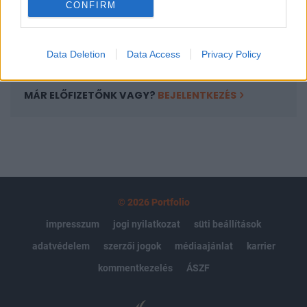
CONFIRM
kötéslistái
Előfizetés
Data Deletion
Data Access
Privacy Policy
MÁR ELŐFIZETŐNK VAGY?
BEJELENTKEZÉS
© 2026 Portfolio
impresszum
jogi nyilatkozat
süti beállítások
adatvédelem
szerzői jogok
médiaajánlat
karrier
kommentkezelés
ÁSZF