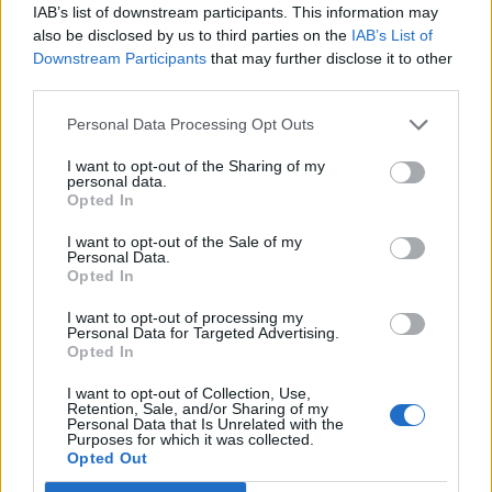
IAB’s list of downstream participants. This information may
számol be a TASZSZ hírügynökség.
also be disclosed by us to third parties on the
IAB’s List of
Downstream Participants
that may further disclose it to other
A két férfit 2024 júliusában rabolta el a Dzsamat Nuszrát
third parties.
al-Iszlám val-Muszlimi nevű dzsihadista radikális csoport,
őket szabadították ki most az orosz zsoldosok. A két férfit
Personal Data Processing Opt Outs
Oroszországba fogják szállítani, ahol egészségügyi ellátást
I want to opt-out of the Sharing of my
fognak kapni – számol be az orosz állami lap. A
personal data.
kiszabadított túszokról szinte semmit nem tudni, nevükön
Opted In
és életkorukon kívül...
I want to opt-out of the Sale of my
Personal Data.
Opted In
KEDVES OLVASÓNK!
I want to opt-out of processing my
A keresett cikk a portfolio.hu hírarchívumához
Personal Data for Targeted Advertising.
Opted In
tartozik, melynek olvasása előfizetéses
regisztrációhoz kötött.
I want to opt-out of Collection, Use,
Retention, Sale, and/or Sharing of my
Personal Data that Is Unrelated with the
Az előfizetés a következőket tartalmazza:
Purposes for which it was collected.
Portfolio.hu teljes cikkarchívum
Opted Out
Kötéslisták: BÉT elmúlt 2 év napon belüli