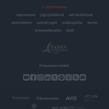
© 2026 Portfolio
impresszum
jogi nyilatkozat
süti beállítások
adatvédelem
szerzői jogok
médiaajánlat
karrier
kommentkezelés
ÁSZF
Itt keressen minket:
Partnereink