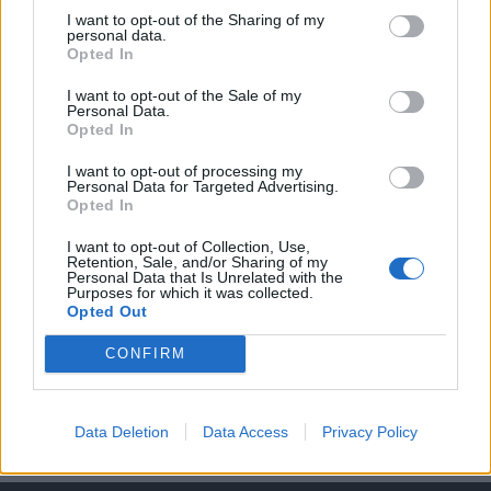
KEDVES OLVASÓNK!
I want to opt-out of the Sharing of my
personal data.
A keresett cikk a portfolio.hu hírarchívumához
Opted In
tartozik, melynek olvasása előfizetéses
regisztrációhoz kötött.
I want to opt-out of the Sale of my
Personal Data.
Opted In
Az előfizetés a következőket tartalmazza:
Portfolio.hu teljes cikkarchívum
I want to opt-out of processing my
Personal Data for Targeted Advertising.
Kötéslisták: BÉT elmúlt 2 év napon belüli
Opted In
kötéslistái
I want to opt-out of Collection, Use,
Retention, Sale, and/or Sharing of my
Előfizetés
Personal Data that Is Unrelated with the
Purposes for which it was collected.
Opted Out
MÁR ELŐFIZETŐNK VAGY?
BEJELENTKEZÉS
CONFIRM
Data Deletion
Data Access
Privacy Policy