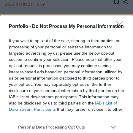
2026. április 21. 10:09
Ukrajna új szintre emelte a légvédelmét. Egy
Portfolio -
Do Not Process My Personal Information
pilóta nélküli vízfelszíni járműről indított elfogó
drónnal semmisítettek meg egy beérkező Sahed
If you wish to opt-out of the sale, sharing to third parties, or
típusú támadó drónt. Ez az első dokumentált eset
processing of your personal or sensitive information for
arra, hogy tengeri drónt használtak légvédelmi
targeted advertising by us, please use the below opt-out
platformként - írta az Army Recognition.
section to confirm your selection. Please note that after your
opt-out request is processed you may continue seeing
A közzétett felvételen jól látható, hogy az elfogó drón
interest-based ads based on personal information utilized by
függőlegesen emelkedik fel a jármű nyitott rekeszéből.
us or personal information disclosed to third parties prior to
your opt-out. You may separately opt-out of the further
Mivel sem katapultot, sem indítóberendezést nem
disclosure of your personal information by third parties on the
használtak, a technológia egyértelműen egy multikopteres
IAB’s list of downstream participants. This information may
megoldásra utal. Az eszköz a felszállást követően
also be disclosed by us to third parties on the
IAB’s List of
közvetlenül a célpont felé vette az irányt, majd repülés
Downstream Participants
that may further disclose it to other
közben megsemmisítette azt. Ez a módszer...
third parties.
Personal Data Processing Opt Outs