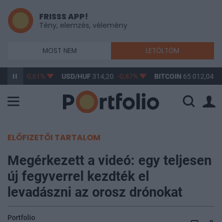
FRISSS APP!
Tény, elemzés, vélemény
MOST NEM
LETÖLTÖM
363,17
-0,61%
USD/HUF
314,20
-0,87%
BITCOIN
65 012,04
0
ELŐFIZETŐI TARTALOM
Megérkezett a videó: egy teljesen
új fegyverrel kezdték el
levadászni az orosz drónokat
Portfolio