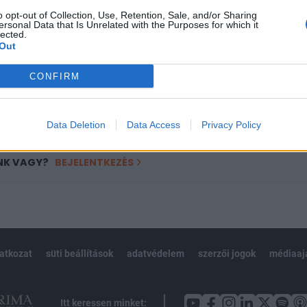
ötött.
o opt-out of Collection, Use, Retention, Sale, and/or Sharing
ersonal Data that Is Unrelated with the Purposes for which it
övetkezőket tartalmazza:
lected.
 teljes cikkarchívum
Out
 BÉT elmúlt 2 év napon belüli
CONFIRM
Előfizetés
Data Deletion
Data Access
Privacy Policy
NK VAGY?
BEJELENTKEZÉS
latkozat
süti beállítások
adatvédelem
szerzői jogok
médiaaj
Itt keressen minket: