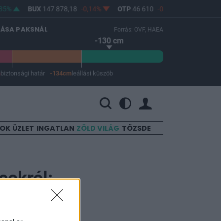
5%
BUX
147 878,18
-0,14%
OTP
46 610
-0,3%
MOL
4 656
LÁSA PAKSNÁL
Forrás: OVF, HAEA
-130 cm
m
biztonsági határ
-134cm
leállási küszöb
 a leállási küszöb -134 cm.
SOK
ÜZLET
INGATLAN
ZÖLD VILÁG
TŐZSDE
cokról:
 csapás