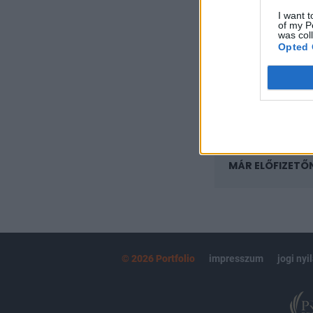
regisztrációhoz k
I want t
of my P
Az előfizetés a k
was col
Portfolio.hu
Opted 
Kötéslisták:
kötéslistái
MÁR ELŐFIZETŐ
© 2026 Portfolio
impresszum
jogi nyi