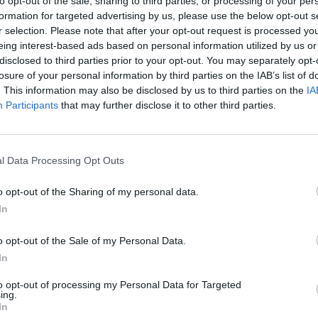
to opt-out of the sale, sharing to third parties, or processing of your per
formation for targeted advertising by us, please use the below opt-out s
r selection. Please note that after your opt-out request is processed y
eing interest-based ads based on personal information utilized by us or
disclosed to third parties prior to your opt-out. You may separately opt-
losure of your personal information by third parties on the IAB’s list of
. This information may also be disclosed by us to third parties on the
IA
yveres támadások sorozata rázta meg Malit. A robba
Participants
that may further disclose it to other third parties.
ővárost, Bamakót, valamint több vidéki várost is elért
szágban tapasztalt legnagyobb dzsihadista offenzíva az
.
l Data Processing Opt Outs
adsereg közleményben erősítette meg a harcok tényét. Hozzátet
o opt-out of the Sharing of my personal data.
y erőkkel dolgoznak a támadók visszaverésén. A Bamako mellett
In
fontosabb katonai bázisa. Itt a szemtanúk robbanásokról és hev
nák útlezárásokat állítottak fel a környéken. A repülőtérhez...
o opt-out of the Sale of my Personal Data.
In
ASÓNK!
to opt-out of processing my Personal Data for Targeted
ing.
a portfolio.hu hírarchívumához tartozik, melynek olvasása előf
In