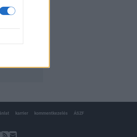
ánlat
karrier
kommentkezelés
ÁSZF