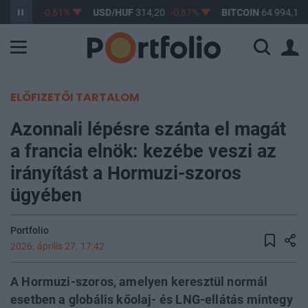
F
363,17
-0,61%
USD/HUF
314,20
-0,87%
BITCOIN
64 994,12
ELŐFIZETŐI TARTALOM
Azonnali lépésre szánta el magát
a francia elnök: kezébe veszi az
irányítást a Hormuzi-szoros
ügyében
Portfolio
2026. április 27. 17:42
A Hormuzi-szoros, amelyen keresztül normál
esetben a globális kőolaj- és LNG-ellátás mintegy