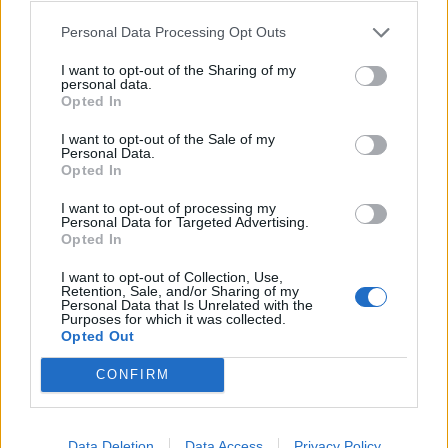
államfő egyúttal reményét fejezte ki, hogy a következő
Personal Data Processing Opt Outs
napokban sikerül kompromisszumra bírnia...
I want to opt-out of the Sharing of my
personal data.
Opted In
KEDVES OLVASÓNK!
I want to opt-out of the Sale of my
A keresett cikk a portfolio.hu hírarchívumához
Personal Data.
tartozik, melynek olvasása előfizetéses
Opted In
regisztrációhoz kötött.
I want to opt-out of processing my
Personal Data for Targeted Advertising.
Az előfizetés a következőket tartalmazza:
Opted In
Portfolio.hu teljes cikkarchívum
Kötéslisták: BÉT elmúlt 2 év napon belüli
I want to opt-out of Collection, Use,
Retention, Sale, and/or Sharing of my
kötéslistái
Personal Data that Is Unrelated with the
Purposes for which it was collected.
Opted Out
Előfizetés
CONFIRM
MÁR ELŐFIZETŐNK VAGY?
BEJELENTKEZÉS
Data Deletion
Data Access
Privacy Policy