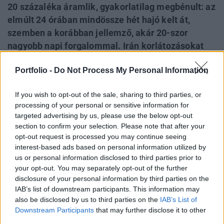
20 százaléka áramlik, gyakorlatilag megbénult: az
elmúlt 24 órában mindössze hét hajó kelt át,
szemben a korábban jellemző, akár 20-szor
nagyobb napi forgalommal. Irán korlátozásokat
vezetett be a hajóforgalomra, miközben az
Portfolio -
Do Not Process My Personal Information
Egyesült Államok tengeri blokáddal akadályozza
az iráni szállítmányokat – eddig 37 hajót
If you wish to opt-out of the sale, sharing to third parties, or
fordítottak vissza. Emmanuel Macron francia
processing of your personal or sensitive information for
elnök bejelentette, hogy nemzetközi koalíciót
targeted advertising by us, please use the below opt-out
hoztak létre a tengeri útvonal biztonságának
section to confirm your selection. Please note that after your
szavatolására, és az iráni vezetéssel is egyeztetni
opt-out request is processed you may continue seeing
interest-based ads based on personal information utilized by
kíván a szoros újranyitásáról.
us or personal information disclosed to third parties prior to
your opt-out. You may separately opt-out of the further
Emmanuel Macron francia elnök hétfőn bejelentette, hogy
disclosure of your personal information by third parties on the
andorrai látogatását követően egyeztet az iráni vezetéssel
IAB’s list of downstream participants. This information may
a Hormuzi-szoros újranyitása érdekében. Macron
also be disclosed by us to third parties on the
IAB’s List of
elmondta, hogy egy nemzetközi koalíciót hoztak létre a
Downstream Participants
that may further disclose it to other
tengeri útvonal biztonságának szavatolására. A francia
third parties.