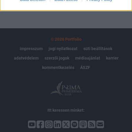
© 2026 Portfolio
impresszum
jogi nyilatkozat
süti beállítások
adatvédelem
szerzői jogok
médiaajánlat
karrier
kommentkezelés
ÁSZF
Itt keressen minket: