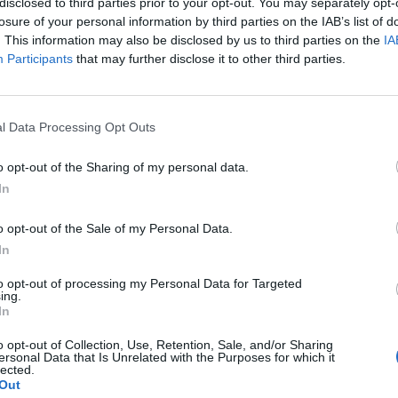
disclosed to third parties prior to your opt-out. You may separately opt-
 jelentette a Neue Osnabrücker Zeitung a Szövetségi
losure of your personal information by third parties on the IAB’s list of
 Feladatok Hivatalának (BAFzA) adataira hivatkozva.
. This information may also be disclosed by us to third parties on the
IA
Participants
that may further disclose it to other third parties.
t az első negyedévben 2656-an nyújtottak be beadványt, ami má
atot, amikor összesen 2998 kérelem érkezett be. A kormány egy 
án 2025-ben 3867 beadvány volt, amiről korábban az Augsburge
l Data Processing Opt Outs
en a növekedés folytatódik, a beadványok száma 2026-ban elér
o opt-out of the Sharing of my personal data.
In
ASÓNK!
o opt-out of the Sale of my Personal Data.
a portfolio.hu hírarchívumához tartozik, melynek olvasása előf
In
ötött.
to opt-out of processing my Personal Data for Targeted
övetkezőket tartalmazza:
ing.
 teljes cikkarchívum
In
 BÉT elmúlt 2 év napon belüli
o opt-out of Collection, Use, Retention, Sale, and/or Sharing
ersonal Data that Is Unrelated with the Purposes for which it
lected.
Out
Előfizetés