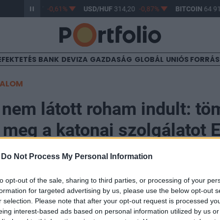
R/HUF
363,17
-0,61%
USD/HUF
314,20
-0,87%
BITCOIN
64 91
EFEKTETÉS
BANK
DEVIZA
GAZDASÁG
GLOBÁL
UNIÓS FORRÁ
TALOM
 nem látott roham indult: t
 meg a katonai szolgálatot 
ebb országában
-
Do Not Process My Personal Information
to opt-out of the sale, sharing to third parties, or processing of your per
formation for targeted advertising by us, please use the below opt-out s
r selection. Please note that after your opt-out request is processed y
eing interest-based ads based on personal information utilized by us or
onai szolgálat megtagadására irányuló beadványok s