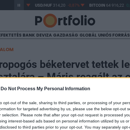
63,17
-0,61%
USD/HUF
314,20
-0,87%
BITCOIN
64 916,22
0,
EFEKTETÉS
BANK
DEVIZA
GAZDASÁG
GLOBÁL
UNIÓS FORRÁ
TALOM
 ropogós béketervet tettek l
ztalára – Máris reagált az e
kan nem fognak örülni
-
Do Not Process My Personal Information
to opt-out of the sale, sharing to third parties, or processing of your per
formation for targeted advertising by us, please use the below opt-out s
r selection. Please note that after your opt-out request is processed y
eing interest-based ads based on personal information utilized by us or
disclosed to third parties prior to your opt-out. You may separately opt-
rikai elnök nem örül az Irán által benyújtott friss bé