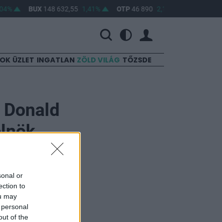
04%
BUX
148 632,55
1,41%
OTP
46 890
2,16%
MOL
4 650
SOK
ÜZLET
INGATLAN
ZÖLD VILÁG
TŐZSDE
e Donald
lnök,
sonal or
ection to
ou may
 personal
out of the
ketervnek, nem