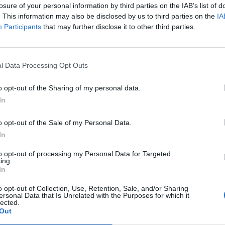
losure of your personal information by third parties on the IAB’s list of
t életképesnek – árulták el amerikai tisztviselők a Reu
. This information may also be disclosed by us to third parties on the
IA
Participants
that may further disclose it to other third parties.
éketervet küldött az Egyesült Államoknak, ennek a lényege az, h
s tűzszünetet kötne az USA-val, megnyitná a Hormuzi-szorost, f
s program jövőjéről pedig később tárgyalnának a felek. Nem tetsz
l Data Processing Opt Outs
ai tisztviselő, Donald Trump amerikai elnökre...
o opt-out of the Sharing of my personal data.
ASÓNK!
In
a portfolio.hu hírarchívumához tartozik, melynek olvasása előf
o opt-out of the Sale of my Personal Data.
ötött.
In
övetkezőket tartalmazza:
to opt-out of processing my Personal Data for Targeted
ing.
 teljes cikkarchívum
In
 BÉT elmúlt 2 év napon belüli
o opt-out of Collection, Use, Retention, Sale, and/or Sharing
ersonal Data that Is Unrelated with the Purposes for which it
lected.
Out
Előfizetés