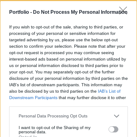
geopolitikai környezetben már nemcsak releváns,
Portfolio -
Do Not Process My Personal Information
hanem nélkülözhetetlen - mondta kedden Andrej
Plenkovic horvát kormányfő Dubrovnikban a
If you wish to opt-out of the sale, sharing to third parties, or
szerveződés csúcstalálkozójának megnyitóján.
processing of your personal or sensitive information for
targeted advertising by us, please use the below opt-out
Energy Investment Forum 2026Az energiaszektor
section to confirm your selection. Please note that after your
csúcsvezetői egy helyen: stratégiai válaszok
opt-out request is processed you may continue seeing
versenyképességről, beruházásokról, szabályozásról és az
interest-based ads based on personal information utilized by
energetikai jövőjéről.Információ és jelentkezésA horvát
us or personal information disclosed to third parties prior to
your opt-out. You may separately opt-out of the further
sajtó beszámolója szerint a miniszterelnök hangsúlyozta: a
disclosure of your personal information by third parties on the
2026-os világ már nem a 2016-os, és az energiabiztonság
IAB’s list of downstream participants. This information may
az elmúlt években technikai kérdésből stratégiai...
also be disclosed by us to third parties on the
IAB’s List of
Downstream Participants
that may further disclose it to other
third parties.
KEDVES OLVASÓNK!
Personal Data Processing Opt Outs
A keresett cikk a portfolio.hu hírarchívumához
tartozik, melynek olvasása előfizetéses
I want to opt-out of the Sharing of my
personal data.
regisztrációhoz kötött.
Opted In