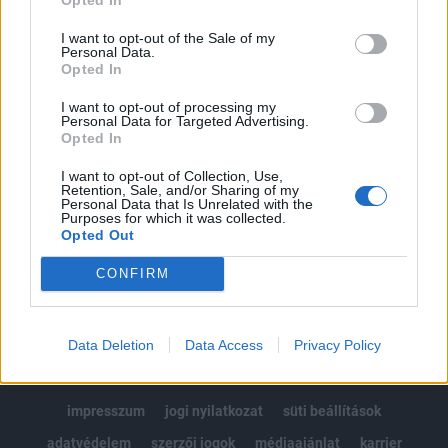
Az előfizetés a következőket tartalmazza:
I want to opt-out of the Sale of my
Portfolio.hu teljes cikkarchívum
Personal Data.
Opted In
Kötéslisták: BÉT elmúlt 2 év napon belüli
kötéslistái
I want to opt-out of processing my
Personal Data for Targeted Advertising.
Opted In
Előfizetés
I want to opt-out of Collection, Use,
Retention, Sale, and/or Sharing of my
Personal Data that Is Unrelated with the
Purposes for which it was collected.
MÁR ELŐFIZETŐNK VAGY?
BEJELENTKEZÉS
Opted Out
CONFIRM
Data Deletion
Data Access
Privacy Policy
© 2026 Portfolio
impresszum
jogi nyilatkozat
süti beállítások
adatvédelem
szerzői jogok
médiaajánlat
karrier