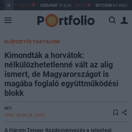
F
363,17
-0,61%
USD/HUF
314,20
-0,87%
BITCOIN
64 968,71
ELŐFIZETŐI TARTALOM
Kimondták a horvátok:
nélkülözhetetlenné vált az alig
ismert, de Magyarországot is
magába foglaló együttműködési
blokk
MTI
2026. április 28. 20:02
A Három Tenger Kezdeményezés a jelenlegi