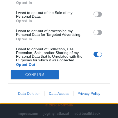
regisztrációhoz kötött.
Opted In
Az előfizetés a következőket tartalmazza:
I want to opt-out of the Sale of my
Personal Data.
Portfolio.hu teljes cikkarchívum
Opted In
Kötéslisták: BÉT elmúlt 2 év napon belüli
I want to opt-out of processing my
kötéslistái
Personal Data for Targeted Advertising.
Opted In
Előfizetés
I want to opt-out of Collection, Use,
Retention, Sale, and/or Sharing of my
Personal Data that Is Unrelated with the
Purposes for which it was collected.
MÁR ELŐFIZETŐNK VAGY?
BEJELENTKEZÉS
Opted Out
CONFIRM
Data Deletion
Data Access
Privacy Policy
© 2026 Portfolio
impresszum
jogi nyilatkozat
süti beállítások