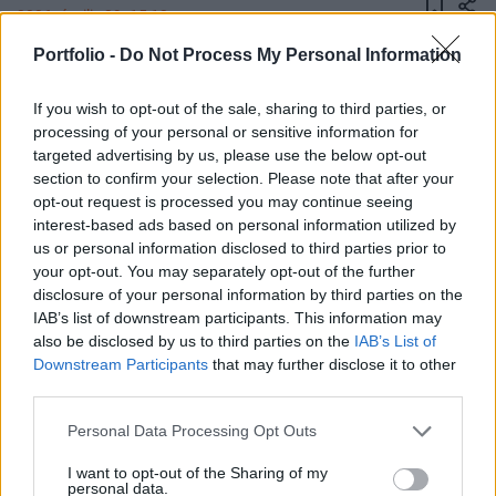
2026. április 29. 15:13
Portfolio -
Do Not Process My Personal Information
A Kreml megerősítette, hogy Robert Fico szlovák
miniszterelnök is részt vesz a május 9-ei,
If you wish to opt-out of the sale, sharing to third parties, or
győzelmi napi parádén.
processing of your personal or sensitive information for
targeted advertising by us, please use the below opt-out
Igen, lesznek vendégek. Sokan érdeklődnek Ficóról.
section to confirm your selection. Please note that after your
opt-out request is processed you may continue seeing
Megerősítem: Fico is ott lesz” – mondta Jurij Usakov orosz
interest-based ads based on personal information utilized by
elnöki tanácsadó az orosz közmédiának. Robert Fico
us or personal information disclosed to third parties prior to
szlovák miniszterelnök a tavalyi győzelmi napi parádén is
your opt-out. You may separately opt-out of the further
részt vett, egyedüli NATO és EU vezetőként. Kapcsolódó
disclosure of your personal information by third parties on the
cikkünk 2026. 04. 29. Apokaliptikus jelenetek Tuapszében,
IAB’s list of downstream participants. This information may
megszólalt Putyin az ukrán támadás...
also be disclosed by us to third parties on the
IAB’s List of
Downstream Participants
that may further disclose it to other
third parties.
KEDVES OLVASÓNK!
Personal Data Processing Opt Outs
A keresett cikk a portfolio.hu hírarchívumához
I want to opt-out of the Sharing of my
tartozik, melynek olvasása előfizetéses
personal data.