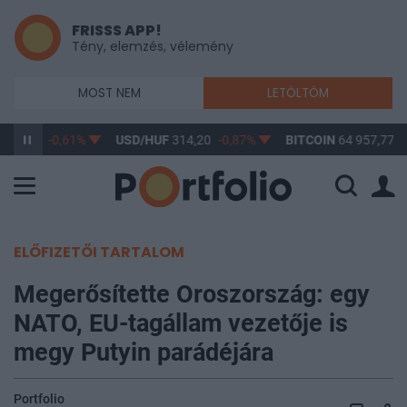
FRISSS APP!
Tény, elemzés, vélemény
MOST NEM
LETÖLTÖM
363,17
-0,61%
USD/HUF
314,20
-0,87%
BITCOIN
64 957,77
1
ELŐFIZETŐI TARTALOM
Megerősítette Oroszország: egy
NATO, EU-tagállam vezetője is
megy Putyin parádéjára
Portfolio