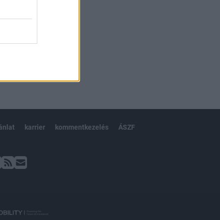
ánlat
karrier
kommentkezelés
ÁSZF