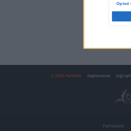
kötéslistái
Opted 
MÁR ELŐFIZETŐ
© 2026 Portfolio
impresszum
jogi nyi
Partnereink