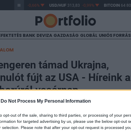
/HUF
362,98
-0,66%
USD/HUF
313,83
-0,99%
BITCOIN
64 801
EFEKTETÉS
BANK
DEVIZA
GAZDASÁG
GLOBÁL
UNIÓS FORRÁ
TALOM
tengeren támad Ukrajna,
nulót fújt az USA - Híreink 
borúról vasárnap
-
Do Not Process My Personal Information
to opt-out of the sale, sharing to third parties, or processing of your per
formation for targeted advertising by us, please use the below opt-out s
r selection. Please note that after your opt-out request is processed y
adták meg vasárnap az oroszországi Primorszk balti-