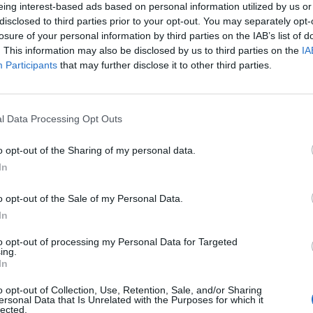
eing interest-based ads based on personal information utilized by us or
újtva azt - közölte Alekszandr Drozdenko helyi kormán
disclosed to third parties prior to your opt-out. You may separately opt-
 szerint az általuk megtámadott árnyékflotta többet ne
losure of your personal information by third parties on the IAB’s list of
oszok Dél-Ukrajnát, benne Odessza városát lőtték, több c
. This information may also be disclosed by us to third parties on the
IA
Participants
that may further disclose it to other third parties.
élután Svédország feltartóztatott egy olyan tartályhaj
osz árnyékflotta tagja. Vasárnapi híreink az orosz-ukr
59 Megosztás Cseh kormányfő: a kérdés az, ki fog közvetíteni 
l Data Processing Opt Outs
s az, ki fog közvetíteni Ukrajnában a harcoló felek között - jelent
árnap Jerevánban...
o opt-out of the Sharing of my personal data.
In
ASÓNK!
o opt-out of the Sale of my Personal Data.
In
a portfolio.hu hírarchívumához tartozik, melynek olvasása előf
ötött.
to opt-out of processing my Personal Data for Targeted
ing.
övetkezőket tartalmazza:
In
 teljes cikkarchívum
o opt-out of Collection, Use, Retention, Sale, and/or Sharing
 BÉT elmúlt 2 év napon belüli
ersonal Data that Is Unrelated with the Purposes for which it
lected.