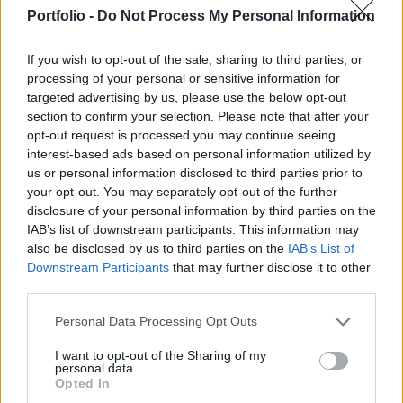
mért légi-, drón-, rakéta és tüzérségi csapást az
Portfolio -
Do Not Process My Personal Information
orosz hadsereg - közölte vasárnap a moszkvai
védelmi minisztérium.
If you wish to opt-out of the sale, sharing to third parties, or
processing of your personal or sensitive information for
A vasárnapi hadijelentés szerint az orosz erők a hat
targeted advertising by us, please use the below opt-out
frontszakasz közül ötön előre tudtak nyomulni, és több
section to confirm your selection. Please note that after your
mint 1230 ukrán katona esett el vagy sebesült meg
opt-out request is processed you may continue seeing
súlyosan. A tárca a megsemmisített katonai célpontok
interest-based ads based on personal information utilized by
us or personal information disclosed to third parties prior to
között sorolt fel 19 páncélozott harcjárművet, két 155
your opt-out. You may separately opt-out of the further
milliméteres önjáró tarackot, négy irányított légibombát,
disclosure of your personal information by third parties on the
egy HIMARS-rakétát, továbbá 740 repülőgép...
IAB’s list of downstream participants. This information may
also be disclosed by us to third parties on the
IAB’s List of
Downstream Participants
that may further disclose it to other
KEDVES OLVASÓNK!
third parties.
A keresett cikk a portfolio.hu hírarchívumához
Personal Data Processing Opt Outs
tartozik, melynek olvasása előfizetéses
regisztrációhoz kötött.
I want to opt-out of the Sharing of my
personal data.
Opted In
Az előfizetés a következőket tartalmazza: