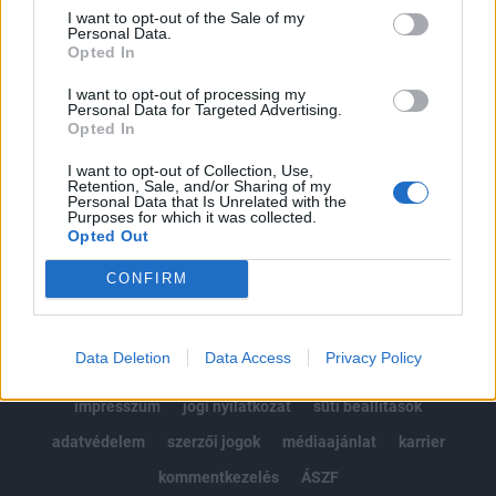
Portfolio.hu teljes cikkarchívum
I want to opt-out of the Sale of my
Personal Data.
Kötéslisták: BÉT elmúlt 2 év napon belüli
Opted In
kötéslistái
I want to opt-out of processing my
Personal Data for Targeted Advertising.
Előfizetés
Opted In
I want to opt-out of Collection, Use,
Retention, Sale, and/or Sharing of my
MÁR ELŐFIZETŐNK VAGY?
BEJELENTKEZÉS
Personal Data that Is Unrelated with the
Purposes for which it was collected.
Opted Out
CONFIRM
Data Deletion
Data Access
Privacy Policy
© 2026 Portfolio
impresszum
jogi nyilatkozat
süti beállítások
adatvédelem
szerzői jogok
médiaajánlat
karrier
kommentkezelés
ÁSZF