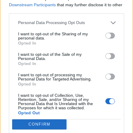
Downstream Participants
that may further disclose it to other
2026. május 08. 21:55 Megosztás Korrupciós
third parties.
vizsgálatokon nyerhet elképesztően nagyot Oroszország:
Personal Data Processing Opt Outs
az ukrán fegyverek gerincét adó vállalat került célkeresztbe
A Fire Point ukrán dróngyártó vállalat az ország
I want to opt-out of the Sharing of my
legnagyobb korrupciós botrányának...
personal data.
Opted In
I want to opt-out of the Sale of my
KEDVES OLVASÓNK!
Personal Data.
Opted In
A keresett cikk a portfolio.hu hírarchívumához
I want to opt-out of processing my
tartozik, melynek olvasása előfizetéses
Personal Data for Targeted Advertising.
regisztrációhoz kötött.
Opted In
Az előfizetés a következőket tartalmazza:
I want to opt-out of Collection, Use,
Retention, Sale, and/or Sharing of my
Portfolio.hu teljes cikkarchívum
Personal Data that Is Unrelated with the
Purposes for which it was collected.
Kötéslisták: BÉT elmúlt 2 év napon belüli
Opted Out
kötéslistái
CONFIRM
Előfizetés