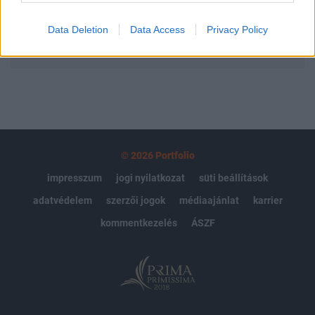
Data Deletion
Data Access
Privacy Policy
MÁR ELŐFIZETŐNK VAGY?
BEJELENTKEZÉS
© 2026 Portfolio
impresszum
jogi nyilatkozat
süti beállítások
adatvédelem
szerzői jogok
médiaajánlat
karrier
kommentkezelés
ÁSZF