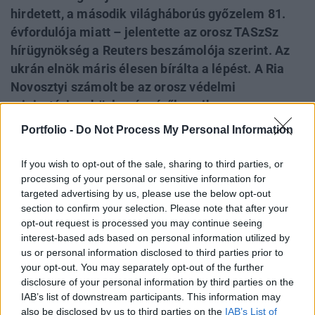
hirdetett, a második világháborús győzelem 81.
évfordulója miatt – jelentette az orosz TASzSz
hírügynökség a Reuters beszámolója szerint. Az
ukrán elnök máris élesen bírálta a lépést. A Ria
Novosztyi számolt be az orosz védelmi
minisztérium közleményéről, amiben az
egyoldalúan kihirdetett tűzszünet összeomlására
Portfolio -
Do Not Process My Personal Information
adott válaszreakciókról beszélnek. Ukrán drónok
május 7-én éjjel egy katonai logisztikai
If you wish to opt-out of the sale, sharing to third parties, or
létesítményt támadtak meg a Moszkvai területen
processing of your personal or sensitive information for
targeted advertising by us, please use the below opt-out
található Naro-Fominszkban. A Telegramon
section to confirm your selection. Please note that after your
megjelent információk szerint a Nara termelési és
opt-out request is processed you may continue seeing
logisztikai komplexumot érte találat. Ez a
interest-based ads based on personal information utilized by
létesítmény az orosz védelmi minisztérium
us or personal information disclosed to third parties prior to
your opt-out. You may separately opt-out of the further
ellátóbázisaként és elosztóközpontjaként
disclosure of your personal information by third parties on the
működik. Cikkünk folyamatosan frissül az orosz-
IAB’s list of downstream participants. This information may
ukrán háború legfrissebb eseményeivel.
also be disclosed by us to third parties on the
IAB’s List of