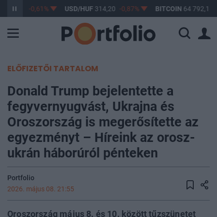
F
363,17
-0,61%
USD/HUF
314,20
-0,87%
BITCOIN
64 792,18
ELŐFIZETŐI TARTALOM
Donald Trump bejelentette a
fegyvernyugvást, Ukrajna és
Oroszország is megerősítette az
egyezményt – Híreink az orosz-
ukrán háborúról pénteken
Portfolio
2026. május 08. 21:55
Oroszország május 8. és 10. között tűzszünetet