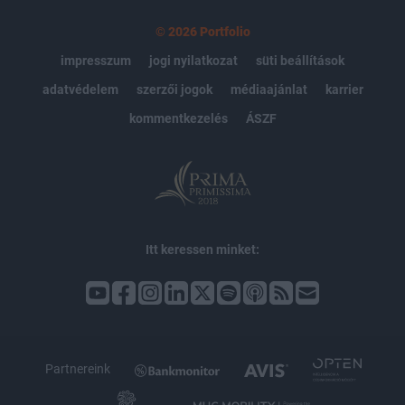
© 2026 Portfolio
impresszum
jogi nyilatkozat
süti beállítások
adatvédelem
szerzői jogok
médiaajánlat
karrier
kommentkezelés
ÁSZF
Itt keressen minket:
Partnereink