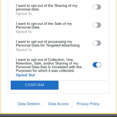
KEDVES OLVASÓNK!
I want to opt-out of the Sharing of my
personal data.
A keresett cikk a portfolio.hu hírarchívumához
Opted In
tartozik, melynek olvasása előfizetéses
I want to opt-out of the Sale of my
regisztrációhoz kötött.
Personal Data.
Opted In
Az előfizetés a következőket tartalmazza:
Portfolio.hu teljes cikkarchívum
I want to opt-out of processing my
Personal Data for Targeted Advertising.
Kötéslisták: BÉT elmúlt 2 év napon belüli
Opted In
kötéslistái
I want to opt-out of Collection, Use,
Retention, Sale, and/or Sharing of my
Előfizetés
Personal Data that Is Unrelated with the
Purposes for which it was collected.
Opted Out
MÁR ELŐFIZETŐNK VAGY?
BEJELENTKEZÉS
CONFIRM
Data Deletion
Data Access
Privacy Policy