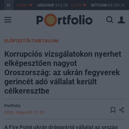
362,14
-0,28%
USD/HUF
313,18
-0,33%
BITCOIN
65 251,57
ELŐFIZETŐI TARTALOM
Korrupciós vizsgálatokon nyerhet
elképesztően nagyot
Oroszország: az ukrán fegyverek
gerincét adó vállalat került
célkeresztbe
Portfolio
2026. május 08. 21:55
A Fire Point ukrán dróngyártó vállalat az ország