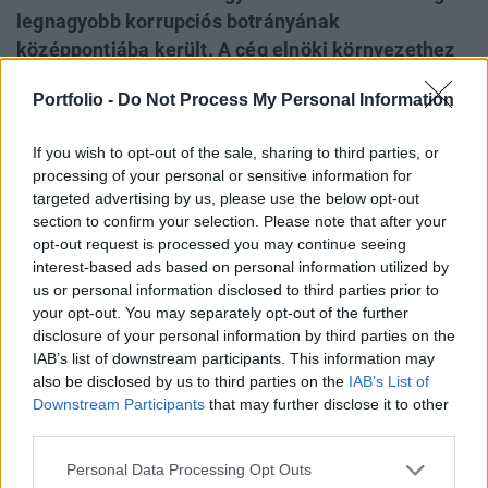
legnagyobb korrupciós botrányának
középpontjába került. A cég elnöki környezethez
fűződő kapcsolatai, átláthatatlan tulajdonosi
Portfolio -
Do Not Process My Personal Information
szerkezete és megkérdőjelezhető beszerzési
gyakorlata egyaránt vizsgálat tárgyát képezi. A
If you wish to opt-out of the sale, sharing to third parties, or
vállalat védelmezői szerint ugyanakkor a botrány
processing of your personal or sensitive information for
Oroszország malmára hajtja a vizet - írta meg a
targeted advertising by us, please use the below opt-out
Kyiv Independent.
section to confirm your selection. Please note that after your
opt-out request is processed you may continue seeing
A botrány tavaly robbant ki az Enerhoatom állami
interest-based ads based on personal information utilized by
us or personal information disclosed to third parties prior to
atomenergetikai monopólium körüli, mintegy 100 millió
your opt-out. You may separately opt-out of the further
dolláros korrupciós ügy kapcsán, amely mára Zelenszkij
disclosure of your personal information by third parties on the
hivatali idejének legnagyobb korrupciós nyomozásává
IAB’s list of downstream participants. This information may
nőtte ki magát. Az ügyben kilenc gyanúsítottat vádoltak
also be disclosed by us to third parties on the
IAB’s List of
meg. Köztük van Timur Mindics, az elnök közeli üzlettársa,
Downstream Participants
that may further disclose it to other
Olekszij Csernyisov volt miniszterelnök-helyettes...
third parties.
Personal Data Processing Opt Outs