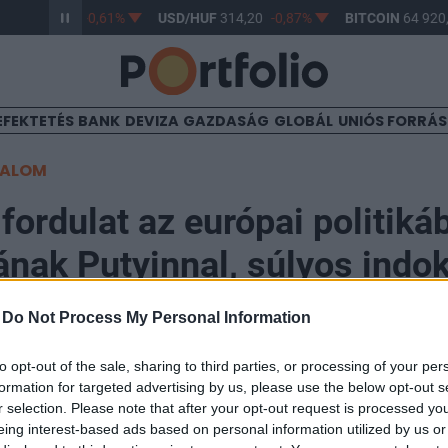
HUF
363,17
-0,61%
USD/HUF
314,20
-0,87%
BITCOIN
64 920,
EFEKTETÉS
BANK
DEVIZA
GAZDASÁG
GLOBÁL
UNIÓS FORRÁ
TALOM
 fordulat az európai politiká
ának Putyinnal, súlyos indok 
n
-
Do Not Process My Personal Information
to opt-out of the sale, sharing to third parties, or processing of your per
formation for targeted advertising by us, please use the below opt-out s
r selection. Please note that after your opt-out request is processed y
eing interest-based ads based on personal information utilized by us or
gazdasági lapnak nyilatkozó források értesülései szeri