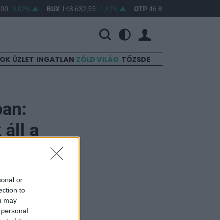
00
0,02%
BUX
148 632,55
1,41%
OTP
46 890
2,16%
MOL
SOK
ÜZLET
INGATLAN
ZÖLD VILÁG
TŐZSDE
ban:
áll a
sonal or
ection to
ou may
 personal
nt Európa