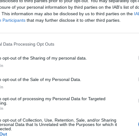
disclosed to third parties prior to your opt-out. You may separately opt-
ülnek a tárgyalásokra Vlagyimir Putyin orosz elnökkel
losure of your personal information by third parties on the IAB’s list of
. This information may also be disclosed by us to third parties on the
IA
k vezetői korábban egyetértettek abban, hogy Moszkvával nem
Participants
that may further disclose it to other third parties.
tkozni, mivel nem akarták ezzel az agresszort egyenrangú félké
számíthatatlan politikája miatt ugyanakkor kénytelenek voltak v
egyik fontos szempont, hogy Donald Trump amerikai elnök hábo
l Data Processing Opt Outs
o opt-out of the Sharing of my personal data.
In
ASÓNK!
o opt-out of the Sale of my Personal Data.
a portfolio.hu hírarchívumához tartozik, melynek olvasása előf
In
ötött.
to opt-out of processing my Personal Data for Targeted
övetkezőket tartalmazza:
ing.
 teljes cikkarchívum
In
 BÉT elmúlt 2 év napon belüli
o opt-out of Collection, Use, Retention, Sale, and/or Sharing
ersonal Data that Is Unrelated with the Purposes for which it
lected.
Out
Előfizetés