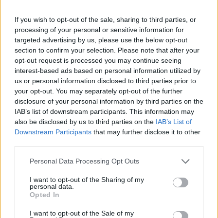
Ukrajna között.
If you wish to opt-out of the sale, sharing to third parties, or
Trump a Fehér Házban, egy kínai útja előtt nyilatkozott az
processing of your personal or sensitive information for
újságíróknak. Az elnök szerint az ukrajnai háború vége
targeted advertising by us, please use the below opt-out
"nagyon közelinek" tűnik. Kijelentései egybecsengenek
section to confirm your selection. Please note that after your
Vlagyimir Putyin orosz elnök szombati nyilatkozatával, aki
opt-out request is processed you may continue seeing
szintén a konfliktus mielőbbi lezárásának lehetőségéről
interest-based ads based on personal information utilized by
beszélt. Oroszország és Ukrajna összesen 2000 hadifogoly
us or personal information disclosed to third parties prior to
your opt-out. You may separately opt-out of the further
cseréjéről állapodott meg...
disclosure of your personal information by third parties on the
IAB’s list of downstream participants. This information may
also be disclosed by us to third parties on the
IAB’s List of
KEDVES OLVASÓNK!
Downstream Participants
that may further disclose it to other
A keresett cikk a portfolio.hu hírarchívumához
third parties.
tartozik, melynek olvasása előfizetéses
Personal Data Processing Opt Outs
regisztrációhoz kötött.
I want to opt-out of the Sharing of my
Az előfizetés a következőket tartalmazza:
personal data.
Opted In
Portfolio.hu teljes cikkarchívum
Kötéslisták: BÉT elmúlt 2 év napon belüli
I want to opt-out of the Sale of my