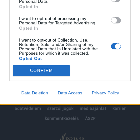
kötéslistái
Personal Data.
Opted In
Előfizetés
I want to opt-out of processing my
Personal Data for Targeted Advertising.
Opted In
MÁR ELŐFIZETŐNK VAGY?
BEJELENTKEZÉS
I want to opt-out of Collection, Use,
Retention, Sale, and/or Sharing of my
Personal Data that Is Unrelated with the
Purposes for which it was collected.
Opted Out
CONFIRM
© 2026 Portfolio
Data Deletion
Data Access
Privacy Policy
impresszum
jogi nyilatkozat
süti beállítások
adatvédelem
szerzői jogok
médiaajánlat
karrier
kommentkezelés
ÁSZF