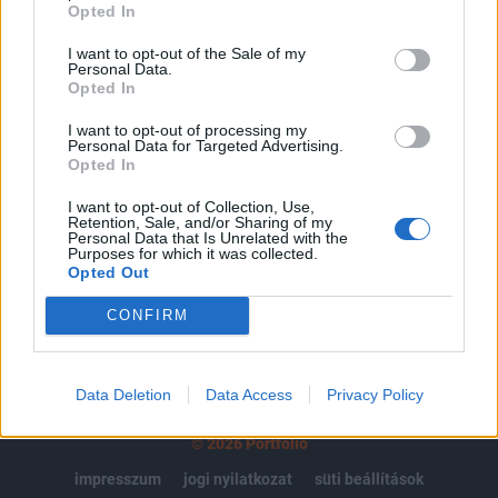
regisztrációhoz kötött.
Opted In
Az előfizetés a következőket tartalmazza:
I want to opt-out of the Sale of my
Personal Data.
Portfolio.hu teljes cikkarchívum
Opted In
Kötéslisták: BÉT elmúlt 2 év napon belüli
I want to opt-out of processing my
kötéslistái
Personal Data for Targeted Advertising.
Opted In
Előfizetés
I want to opt-out of Collection, Use,
Retention, Sale, and/or Sharing of my
Personal Data that Is Unrelated with the
Purposes for which it was collected.
MÁR ELŐFIZETŐNK VAGY?
BEJELENTKEZÉS
Opted Out
CONFIRM
Data Deletion
Data Access
Privacy Policy
© 2026 Portfolio
impresszum
jogi nyilatkozat
süti beállítások