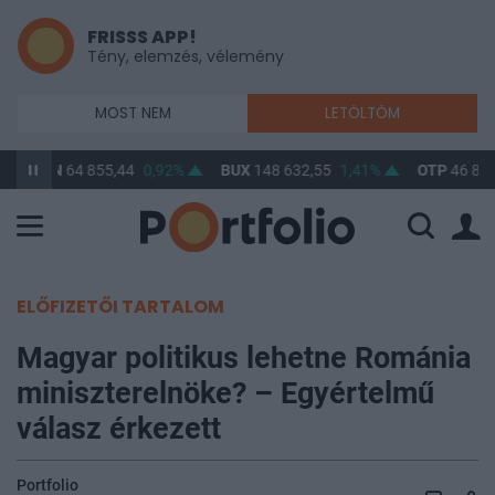
FRISSS APP!
Tény, elemzés, vélemény
MOST NEM
LETÖLTÖM
BITCOIN
64 855,44
0,92%
BUX
148 632,55
1,41%
OTP
46 890
ELŐFIZETŐI TARTALOM
Magyar politikus lehetne Románia
miniszterelnöke? – Egyértelmű
válasz érkezett
Portfolio