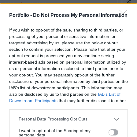
2026. május 12. 10:32
Portfolio -
Do Not Process My Personal Information
Kelemen Hunor RMDSZ-elnököt egy román
televízióban arról kérdezték, lenne-e Románia
If you wish to opt-out of the sale, sharing to third parties, or
miniszterelnöke – írja a Maszol.ro.
processing of your personal or sensitive information for
targeted advertising by us, please use the below opt-out
Az Antena 3 televíziónak adott interjút Kelemen Hunor, a
section to confirm your selection. Please note that after your
opt-out request is processed you may continue seeing
Romániai Magyar Demokrata Szövetség (RMDSZ) elnöke,
interest-based ads based on personal information utilized by
akit a román kormányválságról kérdeztek. Mint ismert, az
us or personal information disclosed to third parties prior to
Ilie Bolojan által vezetett kormányt a múlt héten a
your opt-out. You may separately opt-out of the further
parlament bizalmatlansági indítvánnyal eltávolította a
disclosure of your personal information by third parties on the
helyéről. Az indítványt a kormányából korábban kilépett
IAB’s list of downstream participants. This information may
Szociáldemokrata Párt (PSD) és a szélsőjobboldali...
also be disclosed by us to third parties on the
IAB’s List of
Downstream Participants
that may further disclose it to other
third parties.
KEDVES OLVASÓNK!
Personal Data Processing Opt Outs
A keresett cikk a portfolio.hu hírarchívumához
I want to opt-out of the Sharing of my
tartozik, melynek olvasása előfizetéses
personal data.