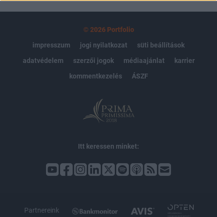
© 2026 Portfolio
impresszum
jogi nyilatkozat
süti beállítások
adatvédelem
szerzői jogok
médiaajánlat
karrier
kommentkezelés
ÁSZF
Itt keressen minket:
Partnereink