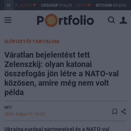
UF
363,17
-0,61%
USD/HUF
314,20
-0,87%
BITCOIN
65 029,08
ELŐFIZETŐI TARTALOM
Váratlan bejelentést tett
Zelenszkij: olyan katonai
összefogás jön létre a NATO-val
közösen, amire még nem volt
példa
MTI
2026. május 12. 19:53
Ukrajna európai partnereivel és a NATO-val