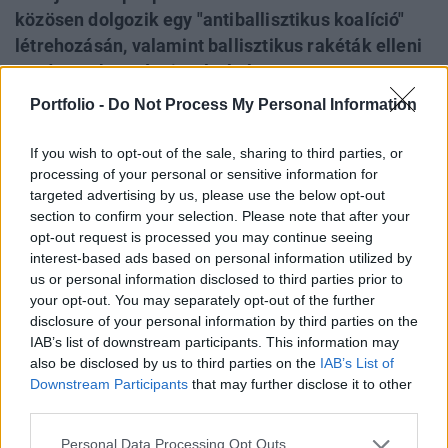
közösen dolgozik egy "antiballisztikus koalíció"
létrehozásán, valamint ballisztikus rakéták elleni
rendszerek európai gyártásán. A
nemzetbiztonsági tanácsadók szintjén tartott
Portfolio -
Do Not Process My Personal Information
kapcsolódó találkozón 13 ország képviselői vettek
részt, valamint képviseltette magát a NATO
If you wish to opt-out of the sale, sharing to third parties, or
processing of your personal or sensitive information for
főtitkárának hivatala is - közölte Volodimir
targeted advertising by us, please use the below opt-out
Zelenszkij ukrán elnök kedden a Telegramon
section to confirm your selection. Please note that after your
közzétett videóüzenetében.
opt-out request is processed you may continue seeing
interest-based ads based on personal information utilized by
"Szeretnék köszönetet mondani európai partnereinknek:
us or personal information disclosed to third parties prior to
nemzetbiztonsági tanácsadói szinten találkozóra került
your opt-out. You may separately opt-out of the further
sor." - mondta Zelenszkijm, majd hozzátette: Fokozatosan
disclosure of your personal information by third parties on the
IAB’s list of downstream participants. This information may
haladunk előre a ballisztikus rakéták elleni rendszerek
also be disclosed by us to third parties on the
IAB’s List of
európai gyártásának kérdésében, és egy antiballisztikus
Downstream Participants
that may further disclose it to other
koalíciót hozunk létre. Ezt érdemes megvalósítani, és most
third parties.
közelebb vagyunk az eredményhez...
Personal Data Processing Opt Outs