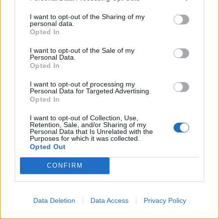
KEDVES OLVASÓNK!
I want to opt-out of the Sharing of my
personal data.
Opted In
A keresett cikk a portfolio.hu hírarchívumához
tartozik, melynek olvasása előfizetéses
I want to opt-out of the Sale of my
Personal Data.
regisztrációhoz kötött.
Opted In
Az előfizetés a következőket tartalmazza:
I want to opt-out of processing my
Portfolio.hu teljes cikkarchívum
Personal Data for Targeted Advertising.
Opted In
Kötéslisták: BÉT elmúlt 2 év napon belüli
kötéslistái
I want to opt-out of Collection, Use,
Retention, Sale, and/or Sharing of my
Personal Data that Is Unrelated with the
Előfizetés
Purposes for which it was collected.
Opted Out
CONFIRM
MÁR ELŐFIZETŐNK VAGY?
BEJELENTKEZÉS
Data Deletion
Data Access
Privacy Policy