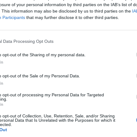
é választották a délnyugat-németországi Baden-Würt
losure of your personal information by third parties on the IAB’s list of
török vendégmunkások gyermekeként született, zöldp
. This information may also be disclosed by us to third parties on the
IA
Participants
that may further disclose it to other third parties.
ő lett az első török származású tartományi minisztere
.
en március 8-án tartottak tartományi választásokat, amelyeket
l Data Processing Opt Outs
a második helyre a konzervatív CDU futott be. A tartományt az e
te a zöldpárti Winfried Kretzschmann miniszterelnöksége alatt, é
o opt-out of the Sharing of my personal data.
öld-konzervatív többség áll majd. A most megválasztott...
In
o opt-out of the Sale of my Personal Data.
ASÓNK!
In
a portfolio.hu hírarchívumához tartozik, melynek olvasása előf
to opt-out of processing my Personal Data for Targeted
ing.
ötött.
In
övetkezőket tartalmazza:
o opt-out of Collection, Use, Retention, Sale, and/or Sharing
 teljes cikkarchívum
ersonal Data that Is Unrelated with the Purposes for which it
lected.
 BÉT elmúlt 2 év napon belüli
Out