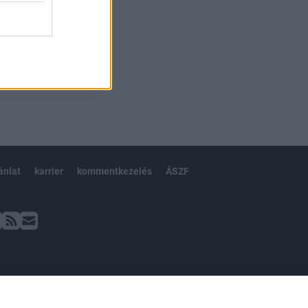
ánlat
karrier
kommentkezelés
ÁSZF