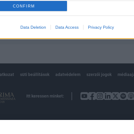
CONFIRM
Előfizetés
Data Deletion
Data Access
Privacy Policy
NK VAGY?
BEJELENTKEZÉS
latkozat
süti beállítások
adatvédelem
szerzői jogok
médiaaj
Itt keressen minket: