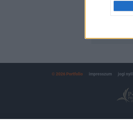
MÁR ELŐFIZETŐ
© 2026 Portfolio
impresszum
jogi nyi
Partnereink