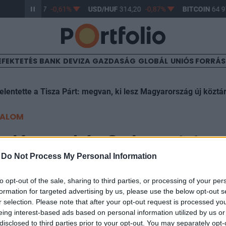
R/HUF
363,17
-0,61%
USD/HUF
314,20
-0,87%
BITCOIN
64 97
EFEKTETÉS
BANK
DEVIZA
GAZDASÁG
GLOBÁL
UNIÓS FORRÁ
elentette a Tisza Párt: megvan, ki lesz Magyarország új köztá
TALOM
ndégmunkás fia lett miniszt
-
Do Not Process My Personal Information
szágban
to opt-out of the sale, sharing to third parties, or processing of your per
formation for targeted advertising by us, please use the below opt-out s
r selection. Please note that after your opt-out request is processed y
eing interest-based ads based on personal information utilized by us or
disclosed to third parties prior to your opt-out. You may separately opt-