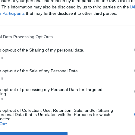
egyelőre úgy tűnik, összeomlott - számol be a Times of
losure of your personal information by third parties on the IAB’s list of
. This information may also be disclosed by us to third parties on the
IA
lőzménye az volt, hogy a Degel Hatora ultraortodox párt kedden b
Participants
that may further disclose it to other third parties.
magukat a kormánykoalíció részének, és a Kneszet feloszlatásá
a koalíció nem tudta elfogadtatni az ultraortodox közösséget kat
ényt. Kapcsolódó cikkünk 2026. 05. 13. ...
l Data Processing Opt Outs
o opt-out of the Sharing of my personal data.
ASÓNK!
In
a portfolio.hu hírarchívumához tartozik, melynek olvasása előf
o opt-out of the Sale of my Personal Data.
ötött.
In
övetkezőket tartalmazza:
to opt-out of processing my Personal Data for Targeted
 teljes cikkarchívum
ing.
 BÉT elmúlt 2 év napon belüli
In
o opt-out of Collection, Use, Retention, Sale, and/or Sharing
ersonal Data that Is Unrelated with the Purposes for which it
lected.
Előfizetés
Out