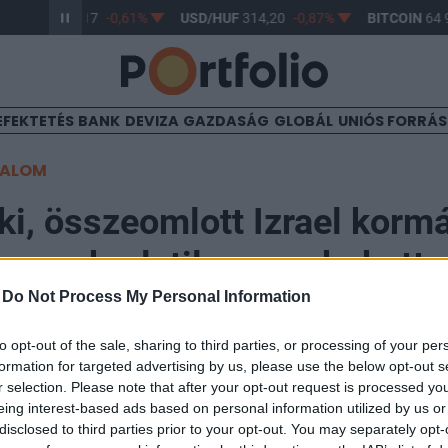
UR/HUF
363,17
-0,61%
USD/HUF
314,20
-0,87%
BITCOIN
64 9
EFEKTETÉS
BANK
DEVIZA
GAZDASÁG
GLOBÁL
UNIÓS FORRÁ
TALOM
ki, összeomlott Izrael korm
u gyakorlatilag megbukott
-
Do Not Process My Personal Information
to opt-out of the sale, sharing to third parties, or processing of your per
formation for targeted advertising by us, please use the below opt-out s
r selection. Please note that after your opt-out request is processed y
hu miniszterelnök koalíciója a mai napra tervezett ö
eing interest-based ads based on personal information utilized by us or
 levette a Kneszet plenáris ülésének napirendjéről, az 
disclosed to third parties prior to your opt-out. You may separately opt-