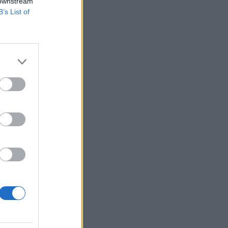
 Israel.
 downstream
B’s List of
ejelentette, hogy
n fognak dolgozni. A
onai szolgálat alól
izetéses