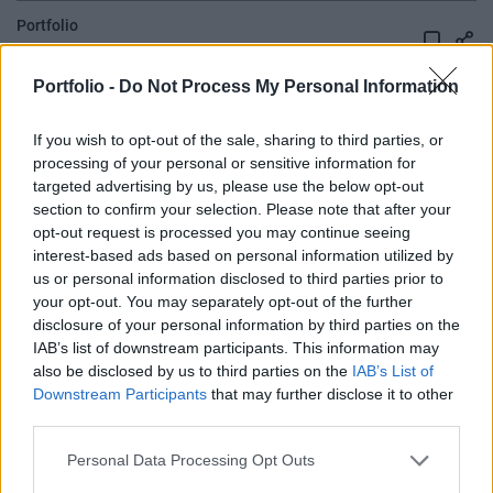
Portfolio
2026. május 14. 12:35
Portfolio -
Do Not Process My Personal Information
Lemondott Evika Siliņa lett miniszterelnök – írja a
Euronews. A döntés hátterében a múlt heti
If you wish to opt-out of the sale, sharing to third parties, or
processing of your personal or sensitive information for
véletlen ukrán dróntámadás politikai
targeted advertising by us, please use the below opt-out
következményei állnak.
section to confirm your selection. Please note that after your
opt-out request is processed you may continue seeing
A politikus lemondása hátterében a múlt heti drónincidens
interest-based ads based on personal information utilized by
áll – a NATO-tagállam légterébe Oroszországot célzó ukrán
us or personal information disclosed to third parties prior to
drónok hatoltak be és felrobbantottak egy olajtárolót. Ma
your opt-out. You may separately opt-out of the further
nehéz, de őszinte döntést hoztam – lemondok a
disclosure of your personal information by third parties on the
miniszterelnöki pozícióról” – jelentette be a miniszterelnök.
IAB’s list of downstream participants. This information may
also be disclosed by us to third parties on the
IAB’s List of
Korábban Andris Sprūds védelmi miniszter is lemondott
Downstream Participants
that may further disclose it to other
ugyanezen incidens miatt...
third parties.
Personal Data Processing Opt Outs
KEDVES OLVASÓNK!