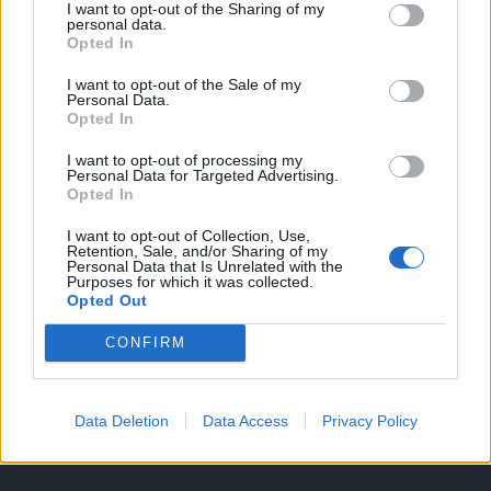
I want to opt-out of the Sharing of my
A keresett cikk a portfolio.hu hírarchívumához
personal data.
Opted In
tartozik, melynek olvasása előfizetéses
regisztrációhoz kötött.
I want to opt-out of the Sale of my
Personal Data.
Az előfizetés a következőket tartalmazza:
Opted In
Portfolio.hu teljes cikkarchívum
I want to opt-out of processing my
Kötéslisták: BÉT elmúlt 2 év napon belüli
Personal Data for Targeted Advertising.
Opted In
kötéslistái
I want to opt-out of Collection, Use,
Előfizetés
Retention, Sale, and/or Sharing of my
Personal Data that Is Unrelated with the
Purposes for which it was collected.
Opted Out
MÁR ELŐFIZETŐNK VAGY?
BEJELENTKEZÉS
CONFIRM
Data Deletion
Data Access
Privacy Policy