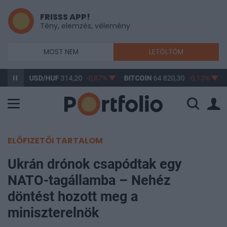
FRISSS APP!
Tény, elemzés, vélemény
MOST NEM
LETÖLTÖM
,61%
USD/HUF
314,20
-0,87%
BITCOIN
64 820,30
-0,13%
ELŐFIZETŐI TARTALOM
Ukrán drónok csapódtak egy
NATO-tagállamba – Nehéz
döntést hozott meg a
miniszterelnök