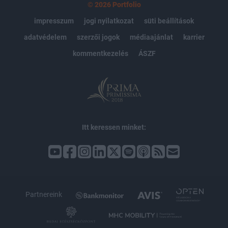
© 2026 Portfolio
impresszum
jogi nyilatkozat
süti beállítások
adatvédelem
szerzői jogok
médiaajánlat
karrier
kommentkezelés
ÁSZF
Itt keressen minket:
Partnereink