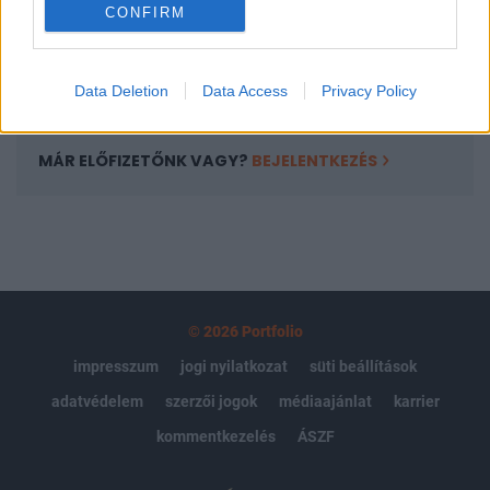
CONFIRM
kötéslistái
Előfizetés
Data Deletion
Data Access
Privacy Policy
MÁR ELŐFIZETŐNK VAGY?
BEJELENTKEZÉS
© 2026 Portfolio
impresszum
jogi nyilatkozat
süti beállítások
adatvédelem
szerzői jogok
médiaajánlat
karrier
kommentkezelés
ÁSZF