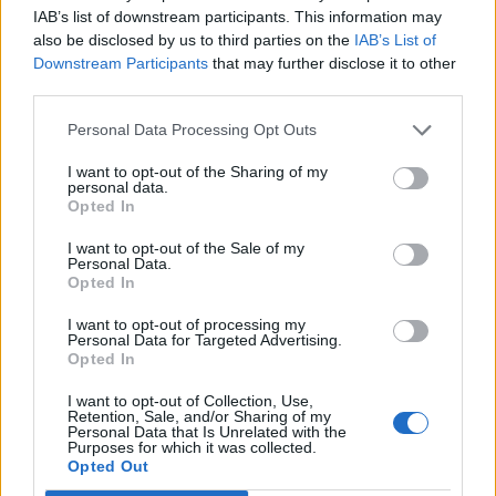
IAB’s list of downstream participants. This information may
folytatott első tárgyalásáról.
also be disclosed by us to third parties on the
IAB’s List of
Downstream Participants
that may further disclose it to other
Az elnök a Fox News hírtelevízió Hannity című műsorának
third parties.
Pekingben adott interjúban elmondta, hogy a kínai államfő
is szeretné elérni a Hormuzi-szoros megnyitását, valamint
Personal Data Processing Opt Outs
egy megállapodást a konfliktus lezárásáról. Donald Trump
I want to opt-out of the Sharing of my
hozzátette, hogy pekingi tárgyalópartnere határozottan
personal data.
arról biztosította, hogy Irán nem kap fegyvereket Kínától.
Opted In
Az amerikai elnök a csúcstalálkozó...
I want to opt-out of the Sale of my
Personal Data.
Opted In
KEDVES OLVASÓNK!
I want to opt-out of processing my
Personal Data for Targeted Advertising.
A keresett cikk a portfolio.hu hírarchívumához
Opted In
tartozik, melynek olvasása előfizetéses
regisztrációhoz kötött.
I want to opt-out of Collection, Use,
Retention, Sale, and/or Sharing of my
Personal Data that Is Unrelated with the
Az előfizetés a következőket tartalmazza:
Purposes for which it was collected.
Opted Out
Portfolio.hu teljes cikkarchívum
Kötéslisták: BÉT elmúlt 2 év napon belüli