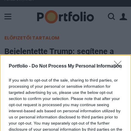
A Paksi Atomerőmű összteljesítménye 225 MW. A Duna vízállá
ELŐFIZETŐI TARTALOM
Bejelentette Trump: segítene a
rivális szuperhatalom Amerikának
Portfolio -
Do Not Process My Personal Information
– Közösek a célok?
If you wish to opt-out of the sale, sharing to third parties, or
MTI
processing of your personal or sensitive information for
2026. május 15. 06:34
targeted advertising by us, please use the below opt-out
section to confirm your selection. Please note that after your
opt-out request is processed you may continue seeing
A kínai államfő felajánlotta segítségét az iráni
interest-based ads based on personal information utilized by
konfliktus rendezéséhez - nyilatkozta Donald
us or personal information disclosed to third parties prior to
Trump amerikai elnök csütörtökön, amikor
your opt-out. You may separately opt-out of the further
disclosure of your personal information by third parties on the
beszámolt Hszi Csin-ping kínai államfővel