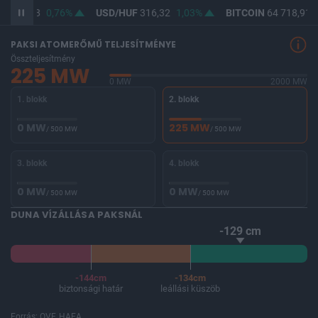
F
364,48
0,76%
USD/HUF
316,32
1,03%
BITCOIN
64 718,91
PAKSI ATOMERŐMŰ TELJESÍTMÉNYE
Összteljesítmény
225 MW
0 MW
2000 MW
1. blokk
2. blokk
0 MW
225 MW
/ 500 MW
/ 500 MW
3. blokk
4. blokk
0 MW
0 MW
/ 500 MW
/ 500 MW
DUNA VÍZÁLLÁSA PAKSNÁL
-129 cm
-144cm
-134cm
biztonsági határ
leállási küszöb
Forrás: OVF, HAEA