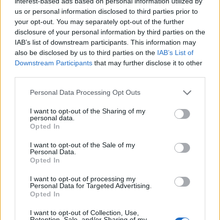
interest-based ads based on personal information utilized by
MTI
us or personal information disclosed to third parties prior to
2026. május 15. 06:58
your opt-out. You may separately opt-out of the further
disclosure of your personal information by third parties on the
Kubai források szerint John Ratcliffe, az amerikai
IAB’s list of downstream participants. This information may
also be disclosed by us to third parties on the
IAB’s List of
Központi Hírszerző Ügynökség (CIA) igazgatója
Downstream Participants
that may further disclose it to other
csütörtökön kubai kormányképviselőkkel
third parties.
találkozott Havannában.
Personal Data Processing Opt Outs
A kubai kormány közölte, hogy a belügyminisztérium
I want to opt-out of the Sharing of my
magas rangú tisztviselőivel folytatott megbeszélés az
personal data.
amerikai kormány kérésére történt. Havanna szerint a
Opted In
látogatás célja a két ország közötti politikai párbeszéd
I want to opt-out of the Sale of my
előmozdítása volt. A kubai kormány szerint képviselői
Personal Data.
Opted In
közölték a Ratcliffe vezette amerikai küldöttséggel, hogy a
sziget nem jelent fenyegetést...
I want to opt-out of processing my
Personal Data for Targeted Advertising.
Opted In
KEDVES OLVASÓNK!
I want to opt-out of Collection, Use,
Retention, Sale, and/or Sharing of my