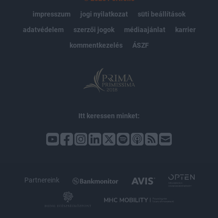
impresszum
jogi nyilatkozat
süti beállítások
adatvédelem
szerzői jogok
médiaajánlat
karrier
kommentkezelés
ÁSZF
Itt keressen minket:
Partnereink