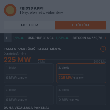
FRISSS APP!
Tény, elemzés, vélemény
MOST NEM
LETÖLTÖM
365,00
0,9%
USD/HUF
316,94
1,23%
BITCOIN
64 559,76
-0,0
PAKSI ATOMERŐMŰ TELJESÍTMÉNYE
Összteljesítmény
225 MW
0 MW
2000 MW
1. blokk
2. blokk
0 MW
225 MW
/ 500 MW
/ 500 MW
3. blokk
4. blokk
0 MW
0 MW
/ 500 MW
/ 500 MW
DUNA VÍZÁLLÁSA PAKSNÁL