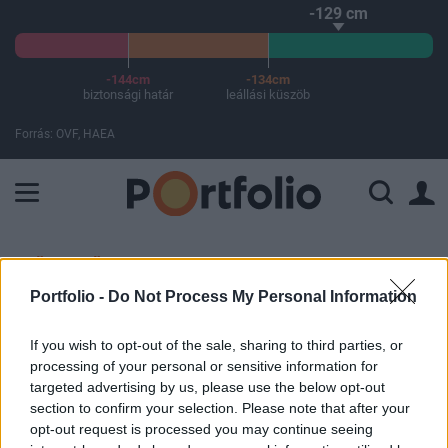
-129 cm
-144cm
-134cm
biztonsági határ
leállási küszöb
Forrás: OVF, HAEA
A Paksi Atomerőmű összteljesítménye 225 MW. A Duna vízállá
ELŐFIZETŐI TARTALOM
Portfolio -
Do Not Process My Personal Information
Titkos találkozója volt Donald
Trump emberének: üzenetet
If you wish to opt-out of the sale, sharing to third parties, or
processing of your personal or sensitive information for
küldött az elnök a feketelistás
targeted advertising by us, please use the below opt-out
szigetországnak
section to confirm your selection. Please note that after your
opt-out request is processed you may continue seeing