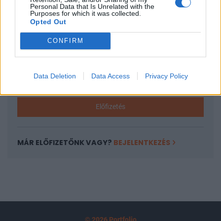
A keresett cikk a portfolio.hu hírarchívumához
Personal Data that Is Unrelated with the
Purposes for which it was collected.
tartozik, melynek olvasása előfizetéses
Opted Out
regisztrációhoz kötött.
CONFIRM
Az előfizetés a következőket tartalmazza:
Portfolio.hu teljes cikkarchívum
Kötéslisták: BÉT elmúlt 2 év napon belüli
Data Deletion
Data Access
Privacy Policy
kötéslistái
Előfizetés
MÁR ELŐFIZETŐNK VAGY?
BEJELENTKEZÉS
© 2026 Portfolio