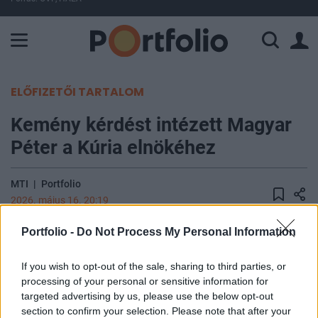
A Paksi Atomerőmű összteljesítménye 225 MW. A Duna vízállá
ELŐFIZETŐI TARTALOM
Kemény kérdést intézett Magyar
Péter a Kúria elnökéhez
MTI
|
Portfolio
2026. május 16. 20:19
Portfolio -
Do Not Process My Personal Information
Magyar Péter ma a Budai Vár kormányzati
épületeiben (Karmelita, Belügyminisztérium,
If you wish to opt-out of the sale, sharing to third parties, or
Kabinetiroda) rendezett videós sajtóbejárás során
processing of your personal or sensitive information for
nyílt kérdést szegezett a Kúria elnökének. A
targeted advertising by us, please use the below opt-out
kormányfő arra a kérdésre kereste a választ, hogy
section to confirm your selection. Please note that after your