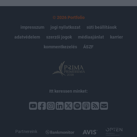
© 2026 Portfolio
impresszum
jogi nyilatkozat
süti beállítások
adatvédelem
szerzői jogok
médiaajánlat
karrier
kommentkezelés
ÁSZF
Itt keressen minket:
Partnereink