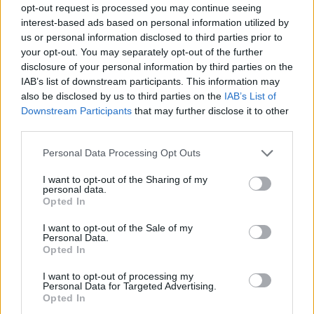
opt-out request is processed you may continue seeing
tényleg egy luxuskörülmények között épülő,
interest-based ads based on personal information utilized by
négyszázmillió forintos elnöki lakosztályt
us or personal information disclosed to third parties prior to
alakítanak-e ki a Kúria vezetője számára a
your opt-out. You may separately opt-out of the further
bíróság felújítás alatt álló épületében. A Kúria
disclosure of your personal information by third parties on the
IAB’s list of downstream participants. This information may
később közleményben cáfolta az állításokat.
also be disclosed by us to third parties on the
IAB’s List of
Hangsúlyozták, hogy sem elnöki lakosztály, sem
Downstream Participants
that may further disclose it to other
szivarszoba nem épül, a munkálatok pedig az
third parties.
eredeti tervek szerint haladnak - tudósított a
Personal Data Processing Opt Outs
Telex.
I want to opt-out of the Sharing of my
A Karmelita, a Kabinetiroda és a Belügyminisztérium
personal data.
Opted In
épületeiben tett mai sajtóbejárásról készült élő
videóközvetítésben Magyar Péter elmondta, hogy a Kúria
I want to opt-out of the Sale of my
épületének októberre tervezett átadása az utólag
Personal Data.
Opted In
megrendelt pótmunkák miatt csúszik. A miniszterelnök
ezután felszólította Varga Zs. Andrást, a Kúria elnökét,
I want to opt-out of processing my
Personal Data for Targeted Advertising.
adjon választ arra, valóban közpénzből alakítanak-e...
Opted In