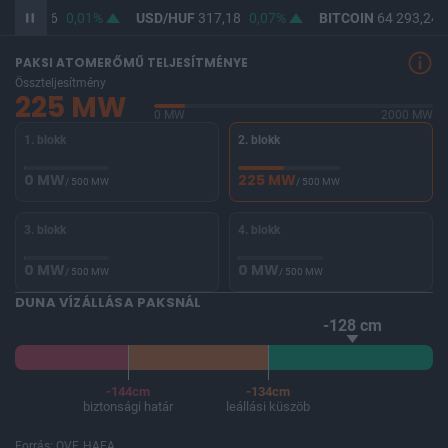
F
365,46
0,01%
USD/HUF
317,18
0,07%
BITCOIN
64 293,24
PAKSI ATOMERŐMŰ TELJESÍTMÉNYE
Összteljesítmény
225 MW
0 MW
2000 MW
1. blokk
2. blokk
0 MW
225 MW
/ 500 MW
/ 500 MW
3. blokk
4. blokk
0 MW
0 MW
/ 500 MW
/ 500 MW
DUNA VÍZÁLLÁSA PAKSNÁL
-128 cm
-144cm
-134cm
biztonsági határ
leállási küszöb
Forrás: OVF, HAEA