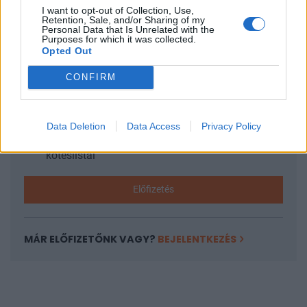
I want to opt-out of Collection, Use,
KEDVES OLVASÓNK!
Retention, Sale, and/or Sharing of my
Personal Data that Is Unrelated with the
Purposes for which it was collected.
A keresett cikk a portfolio.hu hírarchívumához
Opted Out
tartozik, melynek olvasása előfizetéses
regisztrációhoz kötött.
CONFIRM
Az előfizetés a következőket tartalmazza:
Portfolio.hu teljes cikkarchívum
Data Deletion
Data Access
Privacy Policy
Kötéslisták: BÉT elmúlt 2 év napon belüli
kötéslistái
Előfizetés
MÁR ELŐFIZETŐNK VAGY?
BEJELENTKEZÉS