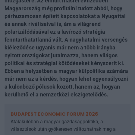
mozgástere. Az elmúlt másfél évtizedben
Magyarország még profitálni tudott abból, hogy
párhuzamosan épített kapcsolatokat a Nyugattal
és annak riválisaival is, ám a világrend
polarizálódásával ez a lavírozó stratégia
fenntarthatatlanná vált. A nagyhatalmi versengés
kiéleződése ugyanis már nem a több irányba
nyitott országokat jutalmazza, hanem világos
politikai és stratégiai kötődéseket kényszerít ki.
Ebben a helyzetben a magyar külpolitika számára
már nem az a kérdés, hogyan lehet egyensúlyozni
a különböző pólusok között, hanem az, hogyan
kerülhető el a nemzetközi elszigetelődés.
BUDAPEST ECONOMIC FORUM 2026
Átalakulóban a magyar gazdaságpolitika, a
választások után gyökeresen változhatnak meg a