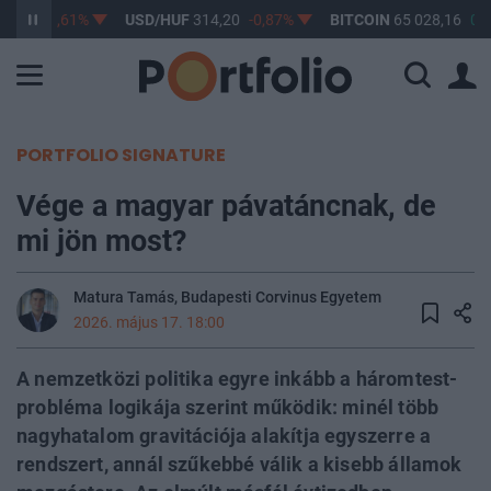
3,17
-0,61%
USD/HUF
314,20
-0,87%
BITCOIN
65 028,16
0,2
PORTFOLIO SIGNATURE
Vége a magyar pávatáncnak, de
mi jön most?
Matura Tamás, Budapesti Corvinus Egyetem
2026. május 17. 18:00
A nemzetközi politika egyre inkább a háromtest-
probléma logikája szerint működik: minél több
nagyhatalom gravitációja alakítja egyszerre a
rendszert, annál szűkebbé válik a kisebb államok