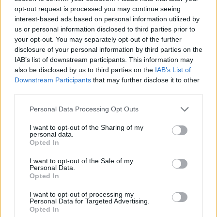
opt-out request is processed you may continue seeing
A háromtest-probléma címmel jelent meg húsz éve
interest-based ads based on personal information utilized by
az egyik legnagyobb sikerű kínai sci-fi regény Liu Ce-
us or personal information disclosed to third parties prior to
hszin tollából, amelyet 2024-ben az egyik streaming
your opt-out. You may separately opt-out of the further
disclosure of your personal information by third parties on the
szolgáltató is feldolgozott egy lenyűgöző filmsorozat
IAB’s list of downstream participants. This information may
formájában. A cím egy több évszázados fizikai és
also be disclosed by us to third parties on the
IAB’s List of
matematikai problémára utal, amely szerint ha
Downstream Participants
that may further disclose it to other
third parties.
három, hasonló tömegű égitest egymás körül kering,
akkor egyrészt a rendszer kaotikussá válik és nincs
Personal Data Processing Opt Outs
általános képlet a mozgásuk leírására, másrészt az
I want to opt-out of the Sharing of my
egyikük – vagy a köztük mozgó kisebb test – idővel
personal data.
Opted In
törvényszerűen kilökődik a rendszerből.
I want to opt-out of the Sale of my
Personal Data.
Erre a valós fizikai jelenségre épül Liu regénye,
Opted In
amely szerint egy idegen faj kénytelen a Föld felé
I want to opt-out of processing my
venni az irányt, mert anyabolygójuk egy
Personal Data for Targeted Advertising.
Opted In
háromcsillagos rendszerben kering, így pályája