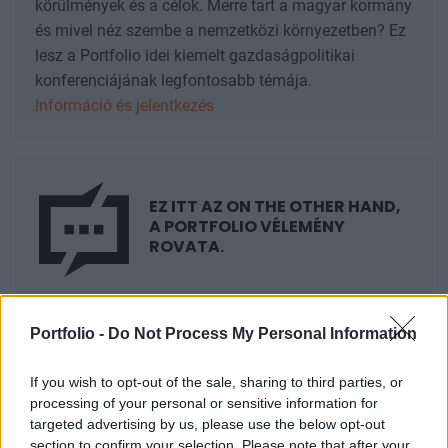
körülmények és a célok. Merre tart a magyar kormány
és mivel néz szembe a nemzetközi környezetben? Ez
lesz a Portfolio idei kiemelt gazdaságpolitikai
konferenciájának legfontosabb témája.
Információ és jelentkezés
EZ ITT AZ ON THE OTHER HAND,
A PORTFOLIO VÉLEMÉNY
ROVATA.
A cikkek a szerzők véleményét tükrözik, amelyek
nem feltétlenül esnek egybe a Portfolio
Portfolio -
Do Not Process My Personal Information
szerkesztőségének álláspontjával. Ha hozzászólna
a témához, küldje el cikkét a
velemeny@portfolio.hu
If you wish to opt-out of the sale, sharing to third parties, or
címre.
A megjelent cikkek
itt olvashatók
.
processing of your personal or sensitive information for
targeted advertising by us, please use the below opt-out
section to confirm your selection. Please note that after your