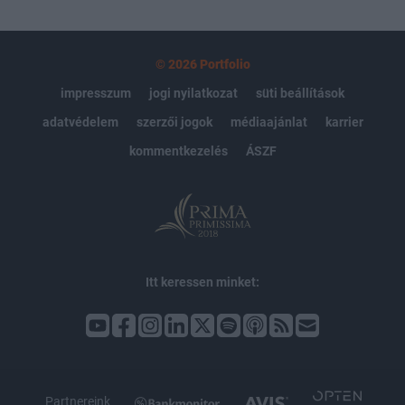
© 2026 Portfolio
impresszum
jogi nyilatkozat
süti beállítások
adatvédelem
szerzői jogok
médiaajánlat
karrier
kommentkezelés
ÁSZF
Itt keressen minket:
Partnereink