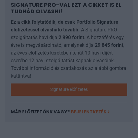
SIGNATURE PRO-VAL EZT A CIKKET IS EL
TUDNÁD OLVASNI!
Ez a cikk folytatódik, de csak Portfolio Signature
előfizetéssel olvasható tovább.
A Signature PRO
szolgáltatás havi díja
2 990
forint
. A hozzáférés egy
évre is megvásárolható, amelynek díja
29 845
forint
,
az éves előfizetés keretében tehát 10 havi díjért
cserébe 12 havi szolgáltatást kapnak olvasóink.
További információ és csatlakozás az alábbi gombra
kattintva!
Signature előfizetés
MÁR ELŐFIZETŐNK VAGY?
BEJELENTKEZÉS