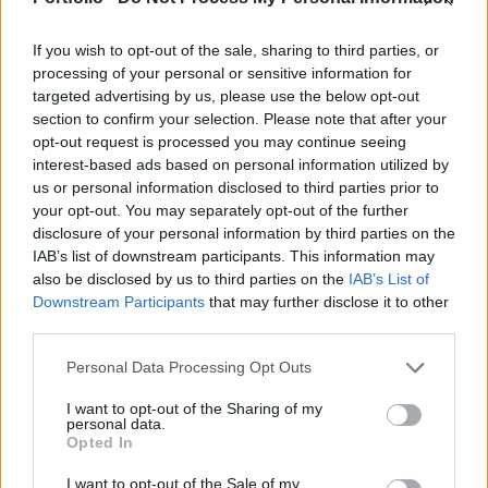
jelentették a flottilla aktivistái.
If you wish to opt-out of the sale, sharing to third parties, or
A hadsereg megállította a flottilla aktivistáinak egy részét
processing of your personal or sensitive information for
több száz kilométerre Izrael területétől, nemzetközi vizeken.
targeted advertising by us, please use the below opt-out
A hajóikkal tovább haladó palesztin-párti aktivisták az
section to confirm your selection. Please note that after your
interneten élőben közvetítették, ahogy a katonák felszálltak
opt-out request is processed you may continue seeing
interest-based ads based on personal information utilized by
a flottilla több hajójára, ahonnan az ötszáz, a világ
us or personal information disclosed to third parties prior to
negyven országából származó és Gázába tartó aktivista
your opt-out. You may separately opt-out of the further
egy részét egy...
disclosure of your personal information by third parties on the
IAB’s list of downstream participants. This information may
also be disclosed by us to third parties on the
IAB’s List of
KEDVES OLVASÓNK!
Downstream Participants
that may further disclose it to other
third parties.
A keresett cikk a portfolio.hu hírarchívumához
tartozik, melynek olvasása előfizetéses
Personal Data Processing Opt Outs
regisztrációhoz kötött.
I want to opt-out of the Sharing of my
Az előfizetés a következőket tartalmazza:
personal data.
Opted In
Portfolio.hu teljes cikkarchívum
Kötéslisták: BÉT elmúlt 2 év napon belüli
I want to opt-out of the Sale of my