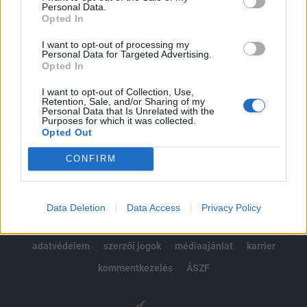
Personal Data.
kötéslistái
Opted In
I want to opt-out of processing my
Előfizetés
Personal Data for Targeted Advertising.
Opted In
I want to opt-out of Collection, Use,
MÁR ELŐFIZETŐNK VAGY?
BEJELENTKEZÉS
Retention, Sale, and/or Sharing of my
Personal Data that Is Unrelated with the
Purposes for which it was collected.
Opted Out
CONFIRM
© 2026 Portfolio
Data Deletion
Data Access
Privacy Policy
impresszum
jogi nyilatkozat
süti beállítások
adatvédelem
szerzői jogok
médiaajánlat
karrier
kommentkezelés
ÁSZF