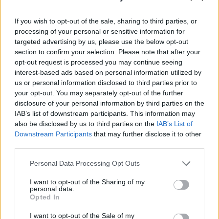
Oroszországgal szemben - írta meg az Ukrinform.
If you wish to opt-out of the sale, sharing to third parties, or
Volodimir Zelenszkij ukrán elnök új, Oroszország elleni
processing of your personal or sensitive information for
különleges műveleteket engedélyezett az ukrán
targeted advertising by us, please use the below opt-out
titkosszolgálatoknak és a fegyveres erőknek. Zelenszkij az
section to confirm your selection. Please note that after your
újabb orosz támadássorozatra reagálva hozta meg
opt-out request is processed you may continue seeing
döntését. Az ukrán államfő már május 14-én utasította a
interest-based ads based on personal information utilized by
us or personal information disclosed to third parties prior to
hírszerzést a lehetséges válaszlépések kidolgozására. Ez a
your opt-out. You may separately opt-out of the further
parancs egy intenzív, kétnapos orosz támadásra...
disclosure of your personal information by third parties on the
IAB’s list of downstream participants. This information may
also be disclosed by us to third parties on the
IAB’s List of
KEDVES OLVASÓNK!
Downstream Participants
that may further disclose it to other
third parties.
A keresett cikk a portfolio.hu hírarchívumához
tartozik, melynek olvasása előfizetéses
Personal Data Processing Opt Outs
regisztrációhoz kötött.
I want to opt-out of the Sharing of my
Az előfizetés a következőket tartalmazza:
personal data.
Opted In
Portfolio.hu teljes cikkarchívum
Kötéslisták: BÉT elmúlt 2 év napon belüli
I want to opt-out of the Sale of my