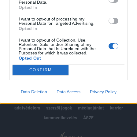
Personal Data.
kötéslistái
Opted In
Előfizetés
I want to opt-out of processing my
Personal Data for Targeted Advertising.
Opted In
I want to opt-out of Collection, Use,
MÁR ELŐFIZETŐNK VAGY?
BEJELENTKEZÉS
Retention, Sale, and/or Sharing of my
Personal Data that Is Unrelated with the
Purposes for which it was collected.
Opted Out
CONFIRM
© 2026 Portfolio
Data Deletion
Data Access
Privacy Policy
impresszum
jogi nyilatkozat
süti beállítások
adatvédelem
szerzői jogok
médiaajánlat
karrier
kommentkezelés
ÁSZF