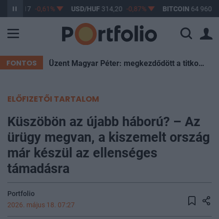
UF
363,17
-0,61%
USD/HUF
314,20
-0,87%
BITCOIN
64 960,1
FONTOS
Üzent Magyar Péter: megkezdődött a titkos szavazás a leendő köztársasági elnökről
ELŐFIZETŐI TARTALOM
Küszöbön az újabb háború? – Az
ürügy megvan, a kiszemelt ország
már készül az ellenséges
támadásra
Portfolio
2026. május 18. 07:27