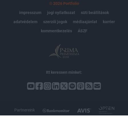
© 2026 Portfolio
impresszum
jogi nyilatkozat
süti beállítások
adatvédelem
szerzői jogok
médiaajánlat
karrier
kommentkezelés
ÁSZF
Itt keressen minket:
Partnereink