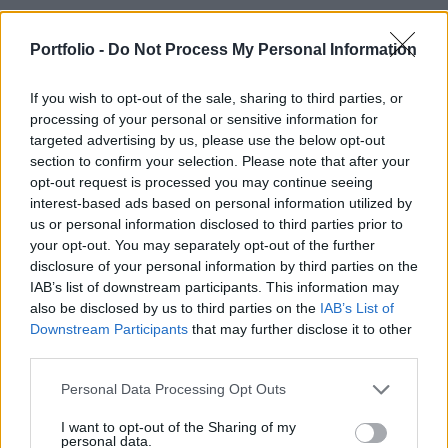
Kuba külügyminisztere szerint Washington
„csalárd ügyet” kreál, hogy igazolja a gazdasági
Portfolio -
Do Not Process My Personal Information
szankciókat és egy esetleges katonai
If you wish to opt-out of the sale, sharing to third parties, or
beavatkozást – írja a Reuters. Bruno Rodríguez
processing of your personal or sensitive information for
ezzel arra az Axios-jelentésre válaszolt, amely
targeted advertising by us, please use the below opt-out
szerint Kuba több mint 300 katonai drónt szerzett
section to confirm your selection. Please note that after your
be.
opt-out request is processed you may continue seeing
interest-based ads based on personal information utilized by
A vasárnap megjelent Axios-cikk minősített hírszerzési
us or personal information disclosed to third parties prior to
your opt-out. You may separately opt-out of the further
információkra hivatkozva állította, hogy Havanna
disclosure of your personal information by third parties on the
megvitatta a drónok bevetésének terveit. A célpontok
IAB’s list of downstream participants. This information may
között szerepelt az Egyesült Államok guantánamói
also be disclosed by us to third parties on the
IAB’s List of
haditengerészeti támaszpontja, több amerikai hadihajó,
Downstream Participants
that may further disclose it to other
valamint a floridai Key West is. Egy magas rangú amerikai
third parties.
tisztviselő a lapnak elmondta, hogy a hírszerzési adatok...
Personal Data Processing Opt Outs
I want to opt-out of the Sharing of my
KEDVES OLVASÓNK!
personal data.