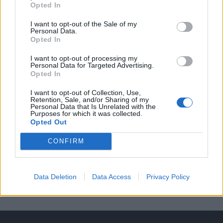
Opted In
A keresett cikk a portfolio.hu hírarchívumához
tartozik, melynek olvasása előfizetéses
I want to opt-out of the Sale of my
Personal Data.
regisztrációhoz kötött.
Opted In
Az előfizetés a következőket tartalmazza:
I want to opt-out of processing my
Portfolio.hu teljes cikkarchívum
Personal Data for Targeted Advertising.
Opted In
Kötéslisták: BÉT elmúlt 2 év napon belüli
kötéslistái
I want to opt-out of Collection, Use,
Retention, Sale, and/or Sharing of my
Personal Data that Is Unrelated with the
Purposes for which it was collected.
Előfizetés
Opted Out
CONFIRM
MÁR ELŐFIZETŐNK VAGY?
BEJELENTKEZÉS
Data Deletion
Data Access
Privacy Policy