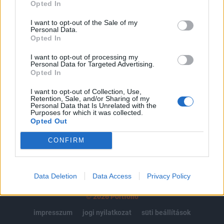
regisztrációhoz kötött.
Opted In
Az előfizetés a következőket tartalmazza:
I want to opt-out of the Sale of my
Personal Data.
Portfolio.hu teljes cikkarchívum
Opted In
Kötéslisták: BÉT elmúlt 2 év napon belüli
kötéslistái
I want to opt-out of processing my
Personal Data for Targeted Advertising.
Opted In
Előfizetés
I want to opt-out of Collection, Use,
Retention, Sale, and/or Sharing of my
Personal Data that Is Unrelated with the
Purposes for which it was collected.
MÁR ELŐFIZETŐNK VAGY?
BEJELENTKEZÉS
Opted Out
CONFIRM
Data Deletion
Data Access
Privacy Policy
© 2026 Portfolio
impresszum
jogi nyilatkozat
süti beállítások