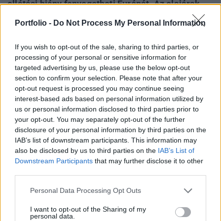
ellátási hiány fenyegetheti Európát. Az olajárak
folyamatosan emelkednek, miközben a Hormuzi-
Portfolio -
Do Not Process My Personal Information
szoros az Egyesült Államok és Irán közötti
konfliktus miatt gyakorlatilag továbbra is zárva
If you wish to opt-out of the sale, sharing to third parties, or
tart - írta meg a Cnbc.
processing of your personal or sensitive information for
targeted advertising by us, please use the below opt-out
Jeff Currie, az Abaxx Commodity Exchange társelnöke a
section to confirm your selection. Please note that after your
CNBC-nek nyilatkozva elmondta, hogy a fizikai ellátási
opt-out request is processed you may continue seeing
interest-based ads based on personal information utilized by
hiány bármelyik pillanatban elérheti Európát. Kiemelte,
us or personal information disclosed to third parties prior to
hogy a jelenlegi helyzet súlyosságát sem az olajárak, sem
your opt-out. You may separately opt-out of the further
a döntéshozók kommunikációja nem tükrözik megfelelően.
disclosure of your personal information by third parties on the
Currie szerint amint a hiány ténylegesen jelentkezik, az árak
IAB’s list of downstream participants. This information may
ugrásszerűen fognak emelkedni. Az...
also be disclosed by us to third parties on the
IAB’s List of
Downstream Participants
that may further disclose it to other
third parties.
KEDVES OLVASÓNK!
Personal Data Processing Opt Outs
A keresett cikk a portfolio.hu hírarchívumához
I want to opt-out of the Sharing of my
tartozik, melynek olvasása előfizetéses
personal data.