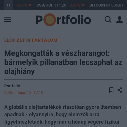
363,17
-0,61%
USD/HUF
314,20
-0,87%
BITCOIN
64 886,81
-
ELŐFIZETŐI TARTALOM
Megkongatták a vészharangot:
bármelyik pillanatban lecsaphat az
olajhiány
Portfolio
2026. május 18. 17:10
A globális olajtartalékok riasztóan gyors ütemben
apadnak - olyannyira, hogy elemzők arra
figyelmeztetnek, hogy már a hónap végére fizikai