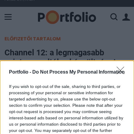
A Paksi Atomerőmű összteljesítménye 225 MW. A Duna vízállá
ELŐFIZETŐI TARTALOM
Channel 12: a legmagasabb
szintre emelték a készültséget a
katonai hatalomban, Amerika
Portfolio -
Do Not Process My Personal Information
támadása jöhet
If you wish to opt-out of the sale, sharing to third parties, or
processing of your personal or sensitive information for
Portfolio
targeted advertising by us, please use the below opt-out
2026. május 19. 21:37
section to confirm your selection. Please note that after your
opt-out request is processed you may continue seeing
interest-based ads based on personal information utilized by
Az izraeli Channel 12 televíziós csatorna
us or personal information disclosed to third parties prior to
információi szerint Jeruzsálemben felkészültek
your opt-out. You may separately opt-out of the further