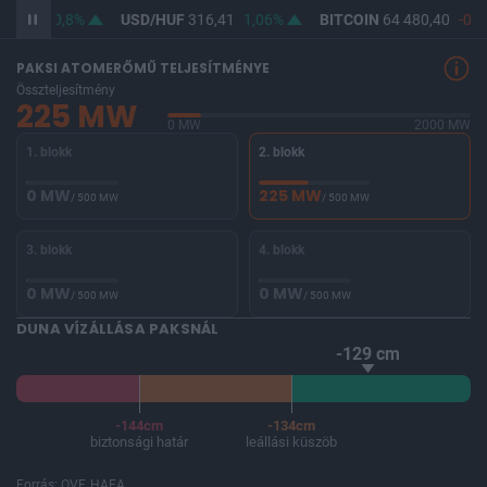
364,61
0,8%
USD/HUF
316,41
1,06%
BITCOIN
64 480,40
-0,1
PAKSI ATOMERŐMŰ TELJESÍTMÉNYE
Összteljesítmény
225 MW
0 MW
2000 MW
1. blokk
2. blokk
0 MW
225 MW
/ 500 MW
/ 500 MW
3. blokk
4. blokk
0 MW
0 MW
/ 500 MW
/ 500 MW
DUNA VÍZÁLLÁSA PAKSNÁL
-129 cm
-144cm
-134cm
biztonsági határ
leállási küszöb
Forrás: OVF, HAEA