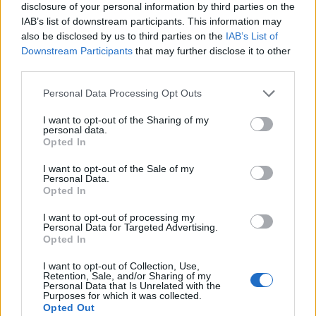
az Egyesült Államok csapására a Közel-Kelet
disclosure of your personal information by third parties on the
renegát hatalma ellen.
IAB’s list of downstream participants. This information may
also be disclosed by us to third parties on the
IAB’s List of
Az izraeli hadsereg a legmagasabb szintre emelte a
Downstream Participants
that may further disclose it to other
third parties.
készültséget, mivel Amerika nagyszabású támadására
készülnek Irán ellen. A jelentés szerint Jeruzsálemben
Personal Data Processing Opt Outs
meglepetést okozott, hogy Donald Trump amerikai elnök
elhalasztotta a korábban beígért támadást. A Channel 12
I want to opt-out of the Sharing of my
personal data.
információi szerint a nagyhatalom légiereje már a
Opted In
napokban támadást indíthat. A televíziós csatorna
kiemelte...
I want to opt-out of the Sale of my
Personal Data.
Opted In
KEDVES OLVASÓNK!
I want to opt-out of processing my
Personal Data for Targeted Advertising.
Opted In
A keresett cikk a portfolio.hu hírarchívumához
tartozik, melynek olvasása előfizetéses
I want to opt-out of Collection, Use,
regisztrációhoz kötött.
Retention, Sale, and/or Sharing of my
Personal Data that Is Unrelated with the
Purposes for which it was collected.
Az előfizetés a következőket tartalmazza:
Opted Out