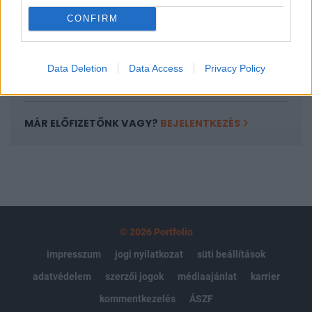
Portfolio.hu teljes cikkarchívum
CONFIRM
Kötéslisták: BÉT elmúlt 2 év napon belüli
kötéslistái
Data Deletion
Data Access
Privacy Policy
Előfizetés
MÁR ELŐFIZETŐNK VAGY?
BEJELENTKEZÉS
© 2026 Portfolio
impresszum
jogi nyilatkozat
süti beállítások
adatvédelem
szerzői jogok
médiaajánlat
karrier
kommentkezelés
ÁSZF