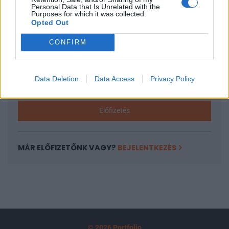
A keresett cikk a portfolio.hu hírarchívumához
Personal Data that Is Unrelated with the
Purposes for which it was collected.
tartozik, melynek olvasása előfizetéses
Opted Out
regisztrációhoz kötött.
CONFIRM
Az előfizetés a következőket tartalmazza:
Portfolio.hu teljes cikkarchívum
Kötéslisták: BÉT elmúlt 2 év napon belüli
Data Deletion
Data Access
Privacy Policy
kötéslistái
Előfizetés
MÁR ELŐFIZETŐNK VAGY?
BEJELENTKEZÉS
© 2026 Portfolio