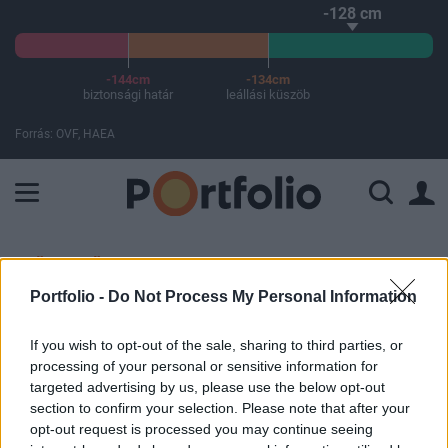
-128 cm
-144cm
-134cm
biztonsági határ
leállási küszöb
Forrás: OVF, HAEA
A Paksi Atomerőmű összteljesítménye 224 MW. A Duna vízállá
ELŐFIZETŐI TARTALOM
Portfolio -
Do Not Process My Personal Information
Ukrán főparancsnok: Oroszország
teljesen új irányból indíthat
If you wish to opt-out of the sale, sharing to third parties, or
processing of your personal or sensitive information for
támadást Ukrajna ellen, a
targeted advertising by us, please use the below opt-out
nukleáris műveletek jelzik
section to confirm your selection. Please note that after your
opt-out request is processed you may continue seeing