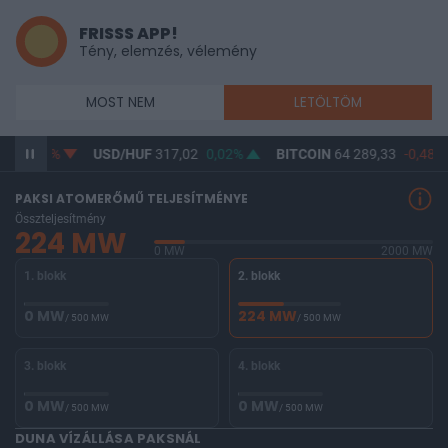
FRISSS APP!
Tény, elemzés, vélemény
MOST NEM
LETÖLTÖM
8
-0,03%
USD/HUF
317,02
0,02%
BITCOIN
64 289,33
-0,48%
PAKSI ATOMERŐMŰ TELJESÍTMÉNYE
Összteljesítmény
224 MW
0 MW
2000 MW
1. blokk
2. blokk
0 MW
224 MW
/ 500 MW
/ 500 MW
3. blokk
4. blokk
0 MW
0 MW
/ 500 MW
/ 500 MW
DUNA VÍZÁLLÁSA PAKSNÁL