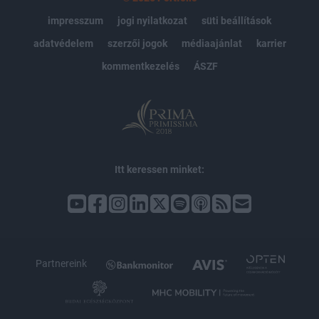
impresszum
jogi nyilatkozat
süti beállítások
adatvédelem
szerzői jogok
médiaajánlat
karrier
kommentkezelés
ÁSZF
Itt keressen minket:
Partnereink