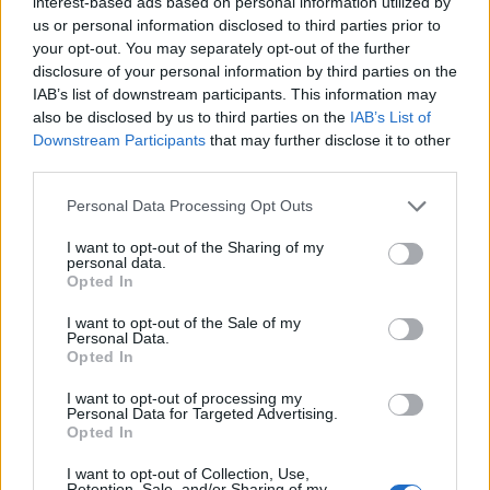
interest-based ads based on personal information utilized by
Portfolio
us or personal information disclosed to third parties prior to
2026. május 19. 21:10
your opt-out. You may separately opt-out of the further
disclosure of your personal information by third parties on the
Az ukrán fegyveres erők főparancsnoka szerint
IAB’s list of downstream participants. This information may
also be disclosed by us to third parties on the
IAB’s List of
Oroszország aktívan tervez egy esetleges északi
Downstream Participants
that may further disclose it to other
irányú hadműveletet Ukrajna ellen
third parties.
Fehéroroszország területéről - számolt be a RBK.
Personal Data Processing Opt Outs
Olekszandr Szirszkij, az ukrán fegyveres erők
I want to opt-out of the Sharing of my
főparancsnoka a Militarnyi hírportálnak adott interjújában
personal data.
megerősítette, hogy az orosz vezérkar aktívan számol egy
Opted In
északi irányból indítandó támadás lehetőségével. A
I want to opt-out of the Sale of my
tábornok hangsúlyozta, hogy a fenyegetés valós. Egy ilyen
Personal Data.
Opted In
akció végrehajtása esetén jelentősen kiszélesedne a
frontvonal. Szirszkij azokra a hírszerzési...
I want to opt-out of processing my
Personal Data for Targeted Advertising.
Opted In
KEDVES OLVASÓNK!
I want to opt-out of Collection, Use,
Retention, Sale, and/or Sharing of my