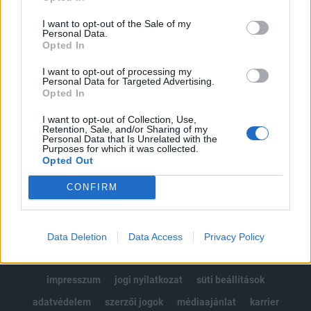
Az előfizetés a következőket tartalmazza:
I want to opt-out of the Sale of my
Portfolio.hu teljes cikkarchívum
Personal Data.
Opted In
Kötéslisták: BÉT elmúlt 2 év napon belüli
kötéslistái
I want to opt-out of processing my
Personal Data for Targeted Advertising.
Opted In
Előfizetés
I want to opt-out of Collection, Use,
Retention, Sale, and/or Sharing of my
Personal Data that Is Unrelated with the
MÁR ELŐFIZETŐNK VAGY?
BEJELENTKEZÉS
Purposes for which it was collected.
Opted Out
CONFIRM
Data Deletion
Data Access
Privacy Policy
© 2026 Portfolio
impresszum
jogi nyilatkozat
süti beállítások
adatvédelem
szerzői jogok
médiaajánlat
karrier