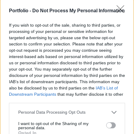
Európai Unió tárgyalni Oroszországgal az ukrajnai
Portfolio -
Do Not Process My Personal Information
háború lezárása érdekében – értesült a Financial
Times.
If you wish to opt-out of the sale, sharing to third parties, or
processing of your personal or sensitive information for
Back to Europe 2026Az áprilisi választások után
targeted advertising by us, please use the below opt-out
visszakerült az európai térképre Magyarország, a kormány
section to confirm your selection. Please note that after your
kiemelt célja az uniós források hazahozatala, illetve
opt-out request is processed you may continue seeing
hosszabb távon az euró bevezetése. Milyen utat kell
interest-based ads based on personal information utilized by
bejárnia Magyarországnak addig és mekkora lökést
us or personal information disclosed to third parties prior to
adhatnak az uniós pénzek a gazdaságnak? Ezzel a
your opt-out. You may separately opt-out of the further
disclosure of your personal information by third parties on the
kérdéssel foglalkozik a Portfolio konferenciája, mely
IAB’s list of downstream participants. This information may
szakértőkkel...
also be disclosed by us to third parties on the
IAB’s List of
Downstream Participants
that may further disclose it to other
third parties.
KEDVES OLVASÓNK!
Personal Data Processing Opt Outs
A keresett cikk a portfolio.hu hírarchívumához
tartozik, melynek olvasása előfizetéses
I want to opt-out of the Sharing of my
personal data.
regisztrációhoz kötött.
Opted In