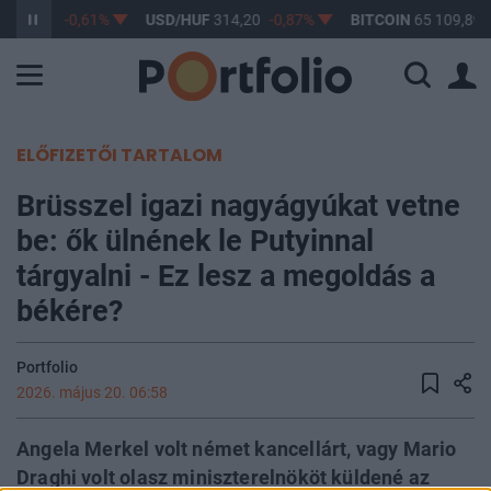
F
363,17
-0,61%
USD/HUF
314,20
-0,87%
BITCOIN
65 109,89
ELŐFIZETŐI TARTALOM
Brüsszel igazi nagyágyúkat vetne
be: ők ülnének le Putyinnal
tárgyalni - Ez lesz a megoldás a
békére?
Portfolio
2026. május 20. 06:58
Angela Merkel volt német kancellárt, vagy Mario
Draghi volt olasz miniszterelnököt küldené az