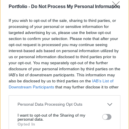
a projekt komoly aggályokat vet fel - tudósított a
Portfolio -
Do Not Process My Personal Information
Nikkei Asia.
If you wish to opt-out of the sale, sharing to third parties, or
Budapest Economic Forum 2026Átalakulóban a magyar
processing of your personal or sensitive information for
gazdaságpolitika, a választások után gyökeresen
targeted advertising by us, please use the below opt-out
változhatnak meg a körülmények és a célok. Merre tart a
section to confirm your selection. Please note that after your
magyar kormány és mivel néz szembe a nemzetközi
opt-out request is processed you may continue seeing
interest-based ads based on personal information utilized by
környezetben? Ez lesz a Portfolio idei kiemelt
us or personal information disclosed to third parties prior to
gazdaságpolitikai konferenciájának legfontosabb
your opt-out. You may separately opt-out of the further
témája.Információ és jelentkezésAz Andamán- és Nikobár-
disclosure of your personal information by third parties on the
szigetekhez tartozó...
IAB’s list of downstream participants. This information may
also be disclosed by us to third parties on the
IAB’s List of
Downstream Participants
that may further disclose it to other
KEDVES OLVASÓNK!
third parties.
A keresett cikk a portfolio.hu hírarchívumához
Personal Data Processing Opt Outs
tartozik, melynek olvasása előfizetéses
I want to opt-out of the Sharing of my
regisztrációhoz kötött.
personal data.
Opted In
Az előfizetés a következőket tartalmazza: