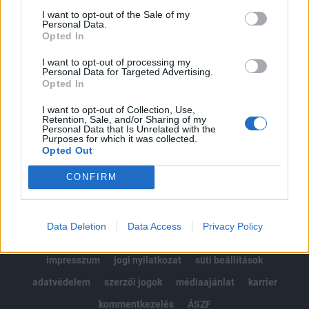
Portfolio.hu teljes cikkarchívum
I want to opt-out of the Sale of my
Personal Data.
Kötéslisták: BÉT elmúlt 2 év napon belüli
Opted In
kötéslistái
I want to opt-out of processing my
Personal Data for Targeted Advertising.
Előfizetés
Opted In
I want to opt-out of Collection, Use,
Retention, Sale, and/or Sharing of my
Personal Data that Is Unrelated with the
MÁR ELŐFIZETŐNK VAGY?
BEJELENTKEZÉS
Purposes for which it was collected.
Opted Out
CONFIRM
Data Deletion
Data Access
Privacy Policy
© 2026 Portfolio
impresszum
jogi nyilatkozat
süti beállítások
adatvédelem
szerzői jogok
médiaajánlat
karrier
kommentkezelés
ÁSZF