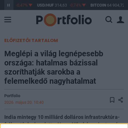
363,68
-0,47%
USD/HUF
314,63
-0,74%
BITCOIN
64 904,72
ELŐFIZETŐI TARTALOM
Meglépi a világ legnépesebb
országa: hatalmas bázissal
szoríthatják sarokba a
felemelkedő nagyhatalmat
Portfolio
2026. május 20. 10:40
India mintegy 10 milliárd dolláros infrastruktúra-
fejlesztésbe kezdett a Nagy-Nikobár-szigeten, ám