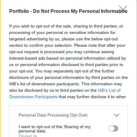
Kirill Dmitrijev, az orosz elnök külföldi
Portfolio -
Do Not Process My Personal Information
országokkal folytatott beruházásokért és
gazdasági együttműködésért felelős
If you wish to opt-out of the sale, sharing to third parties, or
különmegbízottja szerint hamarosan súlyos
processing of your personal or sensitive information for
gondok elé nézhet az európai kontinens – közölte
targeted advertising by us, please use the below opt-out
section to confirm your selection. Please note that after your
a TASzSz.
opt-out request is processed you may continue seeing
interest-based ads based on personal information utilized by
Az elmúlt években az orosz politikai elit egyik legfontosabb
us or personal information disclosed to third parties prior to
alakjává előlépő Dmitrijev azzal szerzett magának nagy
your opt-out. You may separately opt-out of the further
figyelmet, hogy gyakran tárgyalt az Egyesült Államok
disclosure of your personal information by third parties on the
delegációjával az ukrajnai háborúval kapcsolatban.
IAB’s list of downstream participants. This information may
Gyakran fejti ki a véleményét a közvélemény számára. Az
also be disclosed by us to third parties on the
IAB’s List of
orosz médiában ezúttal arról nyilatkozott, hogy az európai
Downstream Participants
that may further disclose it to other
third parties.
politikai élet alaposan átalakulhat....
Personal Data Processing Opt Outs
KEDVES OLVASÓNK!
I want to opt-out of the Sharing of my
personal data.
A keresett cikk a portfolio.hu hírarchívumához
Opted In