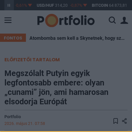
363,17
-0,61%
USD/HUF
314,20
-0,87%
BITCOIN
64 873,81
-
FONTOS
Atombomba sem kell a Skynetnek, hogy szétégessen minket – elég egy hőkupola
ELŐFIZETŐI TARTALOM
Megszólalt Putyin egyik
legfontosabb embere: olyan
„cunami” jön, ami hamarosan
elsodorja Európát
Portfolio
2026. május 21. 07:58