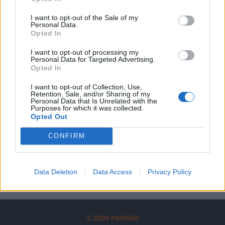
tartozik, melynek olvasása előfizetéses
I want to opt-out of the Sale of my
regisztrációhoz kötött.
Personal Data.
Opted In
Az előfizetés a következőket tartalmazza:
I want to opt-out of processing my
Portfolio.hu teljes cikkarchívum
Personal Data for Targeted Advertising.
Kötéslisták: BÉT elmúlt 2 év napon belüli
Opted In
kötéslistái
I want to opt-out of Collection, Use,
Retention, Sale, and/or Sharing of my
Personal Data that Is Unrelated with the
Előfizetés
Purposes for which it was collected.
Opted Out
CONFIRM
MÁR ELŐFIZETŐNK VAGY?
BEJELENTKEZÉS
Data Deletion
Data Access
Privacy Policy
© 2026 Portfolio