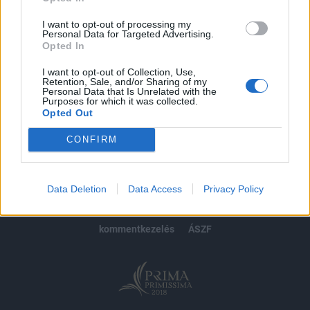
Előfizetés
I want to opt-out of processing my
Personal Data for Targeted Advertising.
Opted In
MÁR ELŐFIZETŐNK VAGY?
BEJELENTKEZÉS
I want to opt-out of Collection, Use,
Retention, Sale, and/or Sharing of my
Personal Data that Is Unrelated with the
Purposes for which it was collected.
Opted Out
CONFIRM
© 2026 Portfolio
impresszum
jogi nyilatkozat
süti beállítások
Data Deletion
Data Access
Privacy Policy
adatvédelem
szerzői jogok
médiaajánlat
karrier
kommentkezelés
ÁSZF