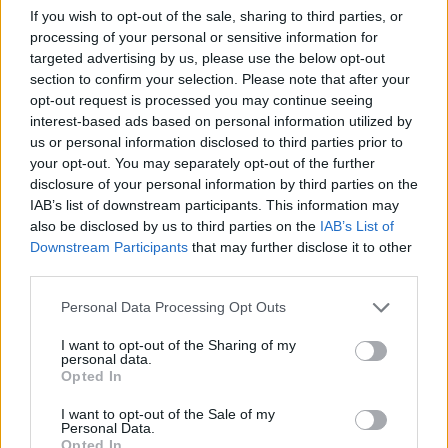
akár ukrán eredetű is lehetett.
If you wish to opt-out of the sale, sharing to third parties, or
processing of your personal or sensitive information for
Putyin az újságíróknak elmondta, hogy csak nemrég
targeted advertising by us, please use the below opt-out
értesült az incidensről. Az orosz államfő azt javasolta,
section to confirm your selection. Please note that after your
hogy a drón roncsait adják át Oroszországnak, ezáltal
opt-out request is processed you may continue seeing
Moszkva saját, független vizsgálatot folytathatna az
interest-based ads based on personal information utilized by
ügyben. Forrás: Reuters Címlapkép forrása: Shutterstock
us or personal information disclosed to third parties prior to
your opt-out. You may separately opt-out of the further
disclosure of your personal information by third parties on the
KEDVES OLVASÓNK!
IAB’s list of downstream participants. This information may
also be disclosed by us to third parties on the
IAB’s List of
A keresett cikk a portfolio.hu hírarchívumához
Downstream Participants
that may further disclose it to other
tartozik, melynek olvasása előfizetéses
third parties.
regisztrációhoz kötött.
Personal Data Processing Opt Outs
Az előfizetés a következőket tartalmazza:
I want to opt-out of the Sharing of my
Portfolio.hu teljes cikkarchívum
personal data.
Opted In
Kötéslisták: BÉT elmúlt 2 év napon belüli
kötéslistái
I want to opt-out of the Sale of my
Personal Data.
Opted In