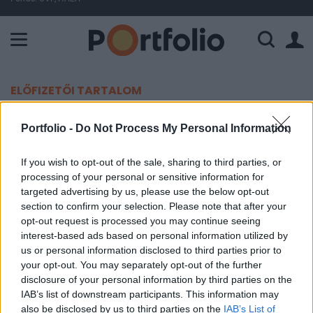
A Paksi Atomerőmű összteljesítménye 225 MW. A Duna vízállá
ELŐFIZETŐI TARTALOM
Valamit eltaláltak az ukránok,
Portfolio -
Do Not Process My Personal Information
lángolt az orosz kikötő
If you wish to opt-out of the sale, sharing to third parties, or
processing of your personal or sensitive information for
Portfolio
targeted advertising by us, please use the below opt-out
2026. május 29. 17:13
section to confirm your selection. Please note that after your
opt-out request is processed you may continue seeing
Eloltották az ukrán dróntámadás okozta tüzet a
interest-based ads based on personal information utilized by
us or personal information disclosed to third parties prior to
dél-oroszországi Temrjuk kikötőjében – közölték
your opt-out. You may separately opt-out of the further
a Krasznodári határterület hatóságai pénteken.
disclosure of your personal information by third parties on the
IAB’s list of downstream participants. This information may
A Krasznodári határterület illetékesei pénteken
also be disclosed by us to third parties on the
IAB’s List of