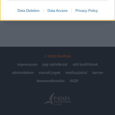
Data Deletion
Data Access
Privacy Policy
MÁR ELŐFIZETŐNK VAGY?
BEJELENTKEZÉS
© 2026 Portfolio
impresszum
jogi nyilatkozat
süti beállítások
adatvédelem
szerzői jogok
médiaajánlat
karrier
kommentkezelés
ÁSZF