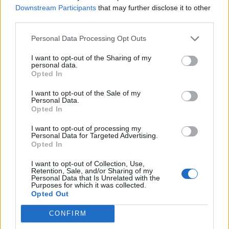
megerősítették, hogy sikeresen megfékezték a lángokat a
Downstream Participants
that may further disclose it to other
temrjuki kikötőben. A tűz egy ukrán dróncsapás
third parties.
következtében ütött ki a dél-oroszországi létesítményben. A
Personal Data Processing Opt Outs
hatóságok az esettel kapcsolatban egyelőre nem hoztak
nyilvánosságra további részleteket. Az ukránok annyit
I want to opt-out of the Sharing of my
tettek hozzá, hogy egy gázterminált ért találat...
personal data.
Opted In
I want to opt-out of the Sale of my
KEDVES OLVASÓNK!
Personal Data.
Opted In
A keresett cikk a portfolio.hu hírarchívumához
tartozik, melynek olvasása előfizetéses
I want to opt-out of processing my
Personal Data for Targeted Advertising.
regisztrációhoz kötött.
Opted In
Az előfizetés a következőket tartalmazza:
I want to opt-out of Collection, Use,
Retention, Sale, and/or Sharing of my
Portfolio.hu teljes cikkarchívum
Personal Data that Is Unrelated with the
Purposes for which it was collected.
Kötéslisták: BÉT elmúlt 2 év napon belüli
Opted Out
kötéslistái
CONFIRM
Előfizetés