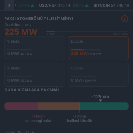
F
364,29
0,71%
USD/HUF
316,14
0,98%
BITCOIN
64 740,49
0
PAKSI ATOMERŐMŰ TELJESÍTMÉNYE
Összteljesítmény
225 MW
0 MW
2000 MW
1. blokk
2. blokk
0 MW
225 MW
/ 500 MW
/ 500 MW
3. blokk
4. blokk
0 MW
0 MW
/ 500 MW
/ 500 MW
DUNA VÍZÁLLÁSA PAKSNÁL
-129 cm
-144cm
-134cm
biztonsági határ
leállási küszöb
Forrás: OVF, HAEA