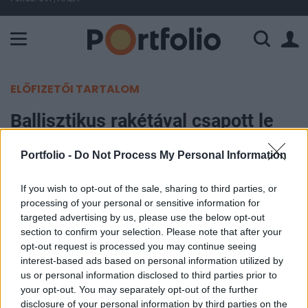
A Paksi Atomerőmű összteljesítménye 225 MW. A Duna vízállá
ELŐFIZETŐI TARTALOM
Ballisztikus rakétával csapott le
Irán egy közeli támaszpontra,
Portfolio -
Do Not Process My Personal Information
amerikai katonák is megsérültek
If you wish to opt-out of the sale, sharing to third parties, or
Portfolio
processing of your personal or sensitive information for
2026. május 30. 09:47
targeted advertising by us, please use the below opt-out
section to confirm your selection. Please note that after your
opt-out request is processed you may continue seeing
Irán ballisztikus rakétát lőtt ki egy kuvaiti katonai
interest-based ads based on personal information utilized by
légitámaszpontra, ahol amerikai katonák is
us or personal information disclosed to third parties prior to
állomásoztak. A támadásban többen megsérültek,
your opt-out. You may separately opt-out of the further
disclosure of your personal information by third parties on the
továbbá két MQ-9 Reaper drón súlyosan