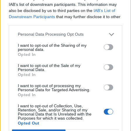
IAB’s list of downstream participants. This information may
megrongálódott - írja a Bloomberg.
also be disclosed by us to third parties on the
IAB’s List of
Downstream Participants
that may further disclose it to other
Az iráni csapás az elmúlt huszonnégy órában érte a kuvaiti
third parties.
Ali as-Szálem légibázist. A támadáshoz egy Fateh-110
típusú ballisztikus rakétát vetettek be. Bár a kuvaiti
Personal Data Processing Opt Outs
légvédelem sikeresen elfogta a fegyvert, a lehulló
I want to opt-out of the Sharing of my
roncsdarabok így is károkat okoztak a támaszponton. Egy
personal data.
névtelenséget kérő, az incidensre rálátó forrás szerint több
Opted In
amerikai katona könnyebb sérüléseket...
I want to opt-out of the Sale of my
Personal Data.
Opted In
KEDVES OLVASÓNK!
I want to opt-out of processing my
Personal Data for Targeted Advertising.
A keresett cikk a portfolio.hu hírarchívumához
Opted In
tartozik, melynek olvasása előfizetéses
regisztrációhoz kötött.
I want to opt-out of Collection, Use,
Retention, Sale, and/or Sharing of my
Personal Data that Is Unrelated with the
Az előfizetés a következőket tartalmazza:
Purposes for which it was collected.
Opted Out
Portfolio.hu teljes cikkarchívum
Kötéslisták: BÉT elmúlt 2 év napon belüli