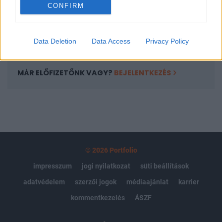
CONFIRM
kötéslistái
Előfizetés
Data Deletion
Data Access
Privacy Policy
MÁR ELŐFIZETŐNK VAGY?
BEJELENTKEZÉS
© 2026 Portfolio
impresszum
jogi nyilatkozat
süti beállítások
adatvédelem
szerzői jogok
médiaajánlat
karrier
kommentkezelés
ÁSZF