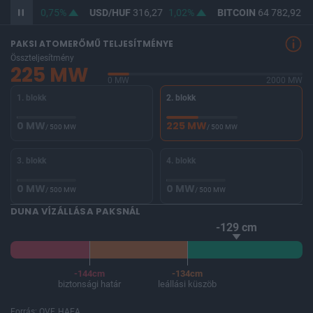
364,45
0,75%
USD/HUF
316,27
1,02%
BITCOIN
64 782,92
0
PAKSI ATOMERŐMŰ TELJESÍTMÉNYE
Összteljesítmény
225 MW
0 MW
2000 MW
1. blokk
2. blokk
0 MW
225 MW
/ 500 MW
/ 500 MW
3. blokk
4. blokk
0 MW
0 MW
/ 500 MW
/ 500 MW
DUNA VÍZÁLLÁSA PAKSNÁL
-129 cm
-144cm
-134cm
biztonsági határ
leállási küszöb
Forrás: OVF, HAEA