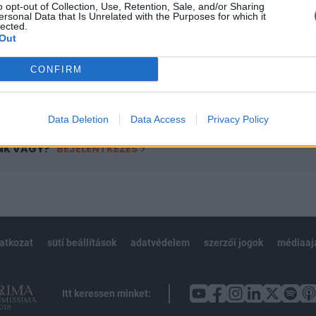
o opt-out of Collection, Use, Retention, Sale, and/or Sharing
övetkezőket tartalmazza:
ersonal Data that Is Unrelated with the Purposes for which it
 teljes cikkarchívum
lected.
Out
 BÉT elmúlt 2 év napon belüli
CONFIRM
Előfizetés
Data Deletion
Data Access
Privacy Policy
NK VAGY?
BEJELENTKEZÉS
latkozat
süti beállítások
adatvédelem
szerzői jogok
médiaaj
Itt keressen minket: