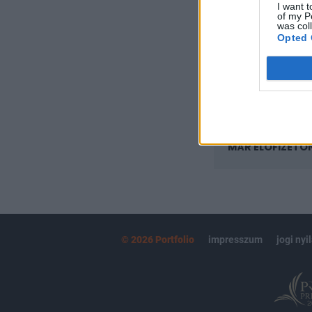
I want t
Az előfizetés a k
of my P
Portfolio.hu
was col
Opted 
Kötéslisták:
kötéslistái
MÁR ELŐFIZETŐ
© 2026 Portfolio
impresszum
jogi nyi