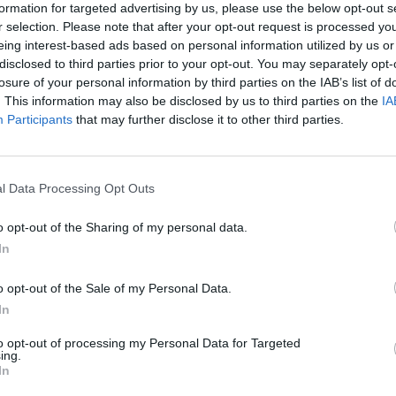
formation for targeted advertising by us, please use the below opt-out s
r selection. Please note that after your opt-out request is processed y
eing interest-based ads based on personal information utilized by us or
disclosed to third parties prior to your opt-out. You may separately opt-
losure of your personal information by third parties on the IAB’s list of
. This information may also be disclosed by us to third parties on the
IA
amok Déli Parancsnokságának (SOUTHCOM) vezetője 
Participants
that may further disclose it to other third parties.
i katonai vezetőkkel a guantánamói haditengerészeti 
 jelentette a CNN.
l Data Processing Opt Outs
bornok, a SOUTHCOM parancsnoka pénteken találkozott Robert
csnokkal, a vezérkari főnök első helyettesével és más kubai ka
o opt-out of the Sharing of my personal data.
 szerint a felek "a műveleti biztonság kérdéseiről folytattak 
In
sztérium pozitívnak értékelte a megbeszélést. A találkozón...
o opt-out of the Sale of my Personal Data.
In
ASÓNK!
to opt-out of processing my Personal Data for Targeted
a portfolio.hu hírarchívumához tartozik, melynek olvasása előf
ing.
In
ötött.