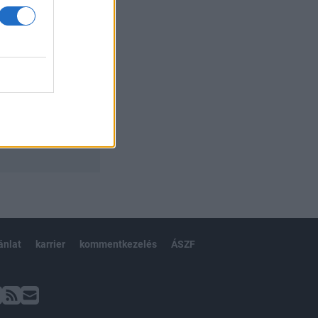
ánlat
karrier
kommentkezelés
ÁSZF