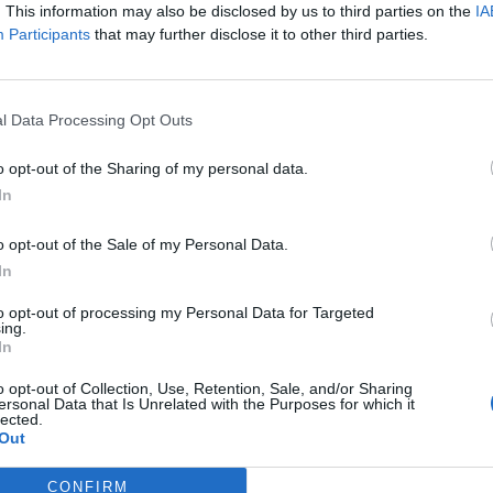
. This information may also be disclosed by us to third parties on the
IA
026Szeptember 8-án jön az év egyik legjelentősebb üzleti fennt
Participants
that may further disclose it to other third parties.
folio Sustainable World 2026. A szektorsemleges konferencia a 
tásokkal, a legégetőbb beavatkozási gyakorlatokkal foglalkozik,
wards díjátadónak is. Részletek a linken.Információ és jelentke
l Data Processing Opt Outs
ASÓNK!
o opt-out of the Sharing of my personal data.
In
a portfolio.hu hírarchívumához tartozik, melynek olvasása előf
ötött.
o opt-out of the Sale of my Personal Data.
In
övetkezőket tartalmazza:
 teljes cikkarchívum
to opt-out of processing my Personal Data for Targeted
ing.
 BÉT elmúlt 2 év napon belüli
In
o opt-out of Collection, Use, Retention, Sale, and/or Sharing
ersonal Data that Is Unrelated with the Purposes for which it
Előfizetés
lected.
Out
CONFIRM