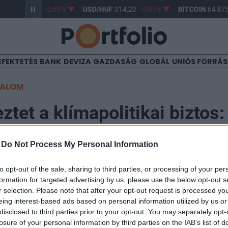
/HUF
363,17
-0,61%
USD/HUF
314,20
-0,87%
BITCOIN
64 875,
EFEKTETÉS
BANK
DEVIZA
GAZDASÁG
GLOBÁL
UNIÓS FORRÁ
TALOM
ztet a klímapolitikai biztos:
ító a helyzet
-
Do Not Process My Personal Information
to opt-out of the sale, sharing to third parties, or processing of your per
formation for targeted advertising by us, please use the below opt-out s
r selection. Please note that after your opt-out request is processed y
klímapolitikai biztosa szerint az elmúlt évek ENSZ-kl
eing interest-based ads based on personal information utilized by us or
disclosed to third parties prior to your opt-out. You may separately opt-
 a szinttől, amelyet a tudósok szükségesnek tartanak.
losure of your personal information by third parties on the IAB’s list of