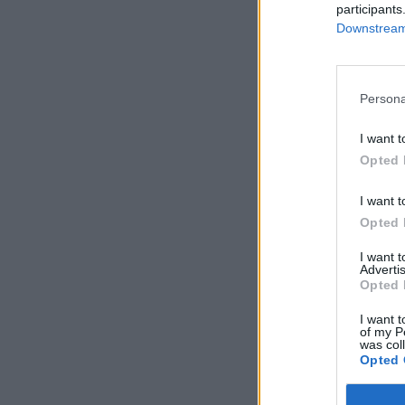
participants
Sustainable World 2
Downstream 
találkozója, a Port
kapcsolatos aktuali
helyszíne a Green A
Persona
KEDVES OLV
I want t
Opted 
A keresett cikk 
regisztrációhoz k
I want t
Opted 
Az előfizetés a k
Portfolio.hu
I want 
Advertis
Kötéslisták:
Opted 
kötéslistái
I want t
of my P
was col
Opted 